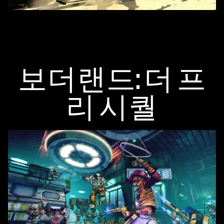
보더랜드: 더 프
리 시퀄