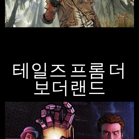
테일즈 프롬 더
보더랜드