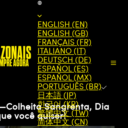
BR
ENGLISH (EN)
ENGLISH (GB)
FRANÇAIS (FR)
AZONAIS
ITALIANO (IT)
DEUTSCH (DE)
MPRE AGORA
ESPAÑOL (ES)
ESPAÑOL (MX)
PORTUGUÊS (BR)
日本語 (JP)
한국어 (KR)
—Colheita Sangrenta, Dia
繁體中文 (TW)
ue você quiser!
简体中文 (CN)