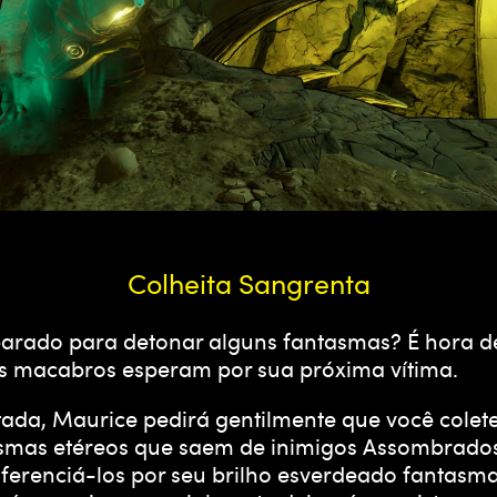
Colheita Sangrenta
ado para detonar alguns fantasmas? É hora de vi
ios macabros esperam por sua próxima vítima.
itada, Maurice pedirá gentilmente que você cole
asmas etéreos que saem de inimigos Assombrados
 diferenciá-los por seu brilho esverdeado fanta