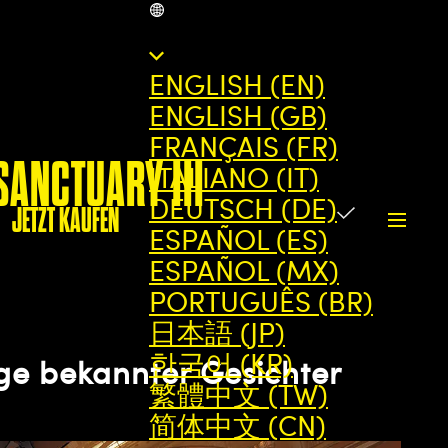
DE
ENGLISH (EN)
ENGLISH (GB)
FRANÇAIS (FR)
SANCTUARY III
ITALIANO (IT)
DEUTSCH (DE)
JETZT KAUFEN
ESPAÑOL (ES)
ESPAÑOL (MX)
PORTUGUÊS (BR)
日本語 (JP)
한국어 (KR)
nge bekannter Gesichter
繁體中文 (TW)
简体中文 (CN)