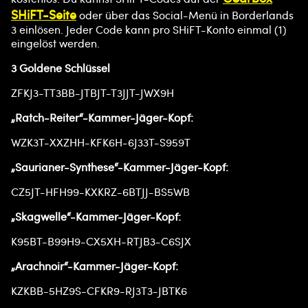
SHiFT-Seite
oder über das Social-Menü in Borderlands
3 einlösen. Jeder Code kann pro SHiFT-Konto einmal (1)
eingelöst werden.
3 Goldene Schlüssel
ZFKJ3-TT3BB-JTBJT-T3JJT-JWX9H
„Ratch-Reiter“-Kammer-Jäger-Kopf:
WZK3T-XXZHH-KFK6H-6J33T-S959T
„Saurianer-Synthese“-Kammer-Jäger-Kopf:
CZ5JT-HFH99-KXKRZ-6BTJJ-BS5WB
„Skagwelle“-Kammer-Jäger-Kopf:
K95BT-B99H9-CX5XH-RTJB3-C6SJX
„Arachnoir“-Kammer-Jäger-Kopf:
KZKBB-5HZ9S-CFKR9-RJ3T3-JBTK6