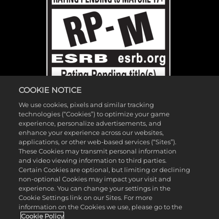
COOKIE NOTICE
We use cookies, pixels and similar tracking
technologies (“Cookies”) to optimize your game
experience, personalize advertisements, and
enhance your experience across our websites,
©2026 Gearbox Software. Veröffentlicht von 2K Games. Entwickelt
applications, or other web-based services (“Sites”).
These Cookies may transmit personal information
von Gearbox. Gearbox, Borderlands und die dazugehörigen
and video viewing information to third parties.
Borderlands-Logos sind alle Marken von Gearbox Software, LLC. 2K
Certain Cookies are optional, but limiting or declining
non-optional Cookies may impact your visit and
und das 2K-Logo sind Marken von Take-Two Interactive Software,
experience. You can change your settings in the
Inc. Alle anderen Marken sind Eigentum ihrer jeweiligen Besitzer. Alle
Cookie Settings link on our Sites. For more
Rechte vorbehalten.
information on the Cookies we use, please go to the
Cookie Policy