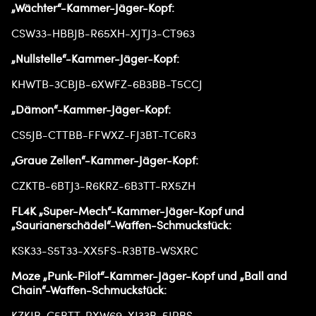
„Wächter“-Kammer-Jäger-Kopf:
CSW33-HBBJB-R65XH-XJTJ3-CT963
„Nullstelle“-Kammer-Jäger-Kopf:
KHWTB-3CBJB-6XWFZ-6B3BB-T5CCJ
„Dämon“-Kammer-Jäger-Kopf:
CS5JB-CTTBB-FFWXZ-FJ3BT-TC6R3
„Graue Zellen“-Kammer-Jäger-Kopf:
CZKTB-6BTJ3-R6KRZ-6B3TT-RX5ZH
FL4K „Super-Mech“-Kammer-Jäger-Kopf und
„Saurianerschädel“-Waffen-Schmuckstück:
KSK33-S5T33-XX5FS-R3BTB-WSXRC
Moze „Punk-Pilot“-Kammer-Jäger-Kopf und „Ball and
Chain“-Waffen-Schmuckstück:
KZKJB-C5BTT-RXW69-XJ33B-5JRBS