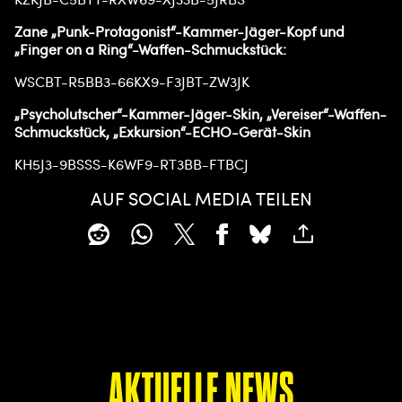
Zane „Punk-Protagonist“-Kammer-Jäger-Kopf und
„Finger on a Ring“-Waffen-Schmuckstück:
WSCBT-R5BB3-66KX9-F3JBT-ZW3JK
„Psycholutscher“-Kammer-Jäger-Skin, „Vereiser“-Waffen-
Schmuckstück, „Exkursion“-ECHO-Gerät-Skin
KH5J3-9BSSS-K6WF9-RT3BB-FTBCJ
AUF SOCIAL MEDIA TEILEN
AKTUELLE NEWS