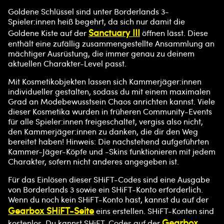
Goldene Schlüssel sind unter Borderlands 3-
Spieler:innen heiß begehrt, da sich nur damit die
Sanctuary III
Goldene Kiste auf der
öffnen lässt. Diese
enthält eine zufällig zusammengestellte Ansammlung an
mächtiger Ausrüstung, die immer genau zu deinem
aktuellen Charakter-Level passt.
Mit Kosmetikobjekten lassen sich Kammerjäger:innen
individueller gestalten, sodass du mit einem maximalen
Grad an Modebewusstsein Chaos anrichten kannst. Viele
dieser Kosmetika wurden in früheren Community-Events
für alle Spieler:innen freigeschaltet, vergiss also nicht,
den Kammerjäger:innen zu danken, die dir den Weg
bereitet haben! Hinweis: Die nachstehend aufgeführten
Kammer-Jäger-Köpfe und -Skins funktionieren mit jedem
Charakter, sofern nicht anderes angegeben ist.
Für das Einlösen dieser SHiFT-Codes sind eine Ausgabe
von Borderlands 3 sowie ein SHiFT-Konto erforderlich.
Wenn du noch kein SHiFT-Konto hast, kannst du auf der
Gearbox SHiFT-Seite
eins erstellen. SHiFT-Konten sind
Gearbox
kostenlos. Du kannst SHiFT-Codes auf der