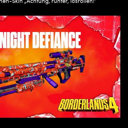
n-Skin „Achtung, runter, losrollen!“