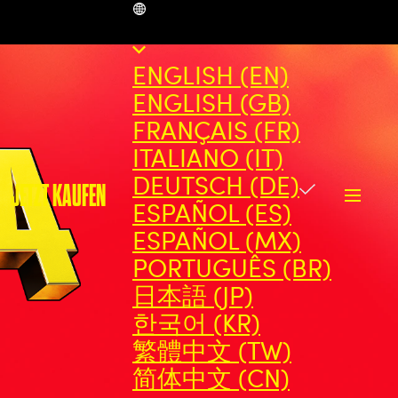
DE
ENGLISH (EN)
ENGLISH (GB)
FRANÇAIS (FR)
ITALIANO (IT)
DEUTSCH (DE)
JETZT KAUFEN
ESPAÑOL (ES)
ESPAÑOL (MX)
PORTUGUÊS (BR)
日本語 (JP)
한국어 (KR)
繁體中文 (TW)
简体中文 (CN)