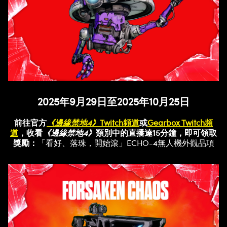
2025年9月29日至2025年10月25日
前往官方
《邊緣禁地4》
Twitch頻道
或
Gearbox Twitch頻
道
，收看
《邊緣禁地4》
類別中的直播達15分鐘，即可領取
獎勵：
「看好、落珠，開始滾」ECHO-4無人機外觀品項