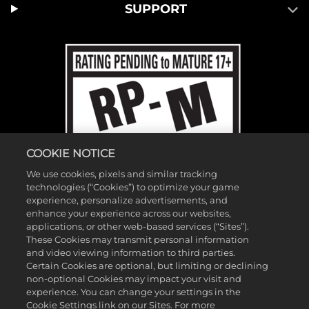
SUPPORT
COOKIE NOTICE
We use cookies, pixels and similar tracking
technologies (“Cookies”) to optimize your game
experience, personalize advertisements, and
enhance your experience across our websites,
applications, or other web-based services (“Sites”).
These Cookies may transmit personal information
and video viewing information to third parties.
©2026 Gearbox Software。2K Games發行。Gearbox開發。Gearbox、
Certain Cookies are optional, but limiting or declining
Borderlands和相關標誌皆為Gearbox Software, LLC.的商標。2K及2K標誌
non-optional Cookies may impact your visit and
experience. You can change your settings in the
為Take-Two Interactive Software, Inc.的商標。所有其他標誌及商標皆為其
Cookie Settings link on our Sites. For more