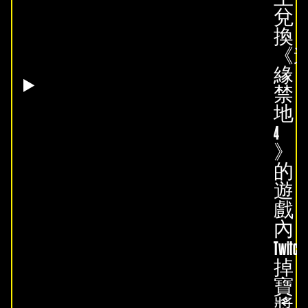
兌
換
《
緣
禁
地
4
》
的
遊
戲
內
Twitch
掉
寶
獎