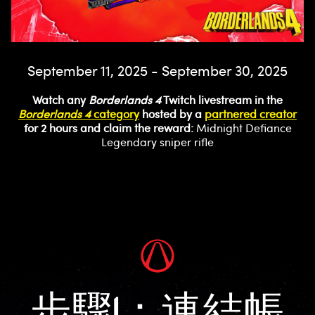
September 11, 2025 - September 30, 2025
Watch any
Borderlands 4
Twitch livestream in the
Borderlands 4
category
hosted by a
partnered creator
for 2 hours and claim the reward:
Midnight Defiance
Legendary sniper rifle
步驟1：連結帳