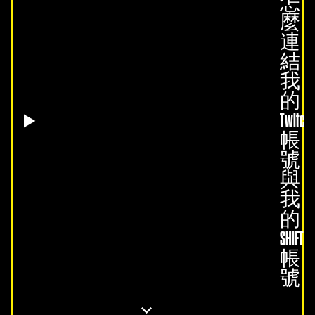
怎
麼
連
結
我
的
Twitch
帳
號
與
我
的
SHiFT
帳
號