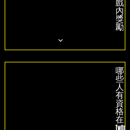
戲
內
獎
勵
哪
些
人
有
資
格
在
Twitch