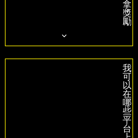
拿
獎
勵
我
可
以
在
哪
些
平
台
上