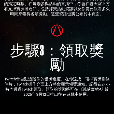
的指定時數。在每場參與活動的直播中，你會在聊天室上方
看見掉寶廣播通知，包括掉寶活動資訊以及你需要觀看多久
時間來獲得各項獎勵。這些資訊也將公布於本頁面。
步驟3：領取獎
勵
Twitch會自動追蹤你的獲獎進度。在你達成一項掉寶獎勵條
件時，Twitch操作介面上方將會顯示領獎通知。記得在24小
時內透過Twitch領取。領取的獎勵將可在
《邊緣禁地4》
於
2025年9月12日推出後在遊戲中使用。