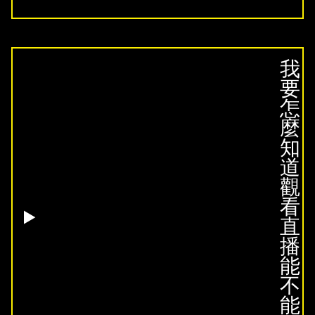
我
要
怎
麼
知
道
觀
看
直
播
能
不
能