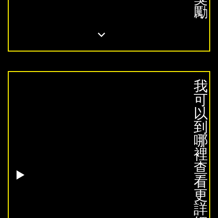
勵
我
可
以
到
哪
裡
查
看
更
詳