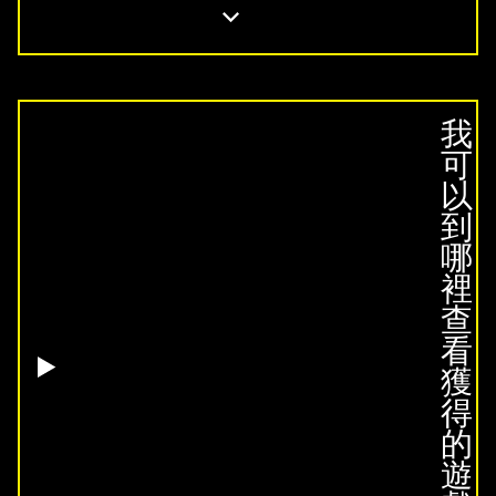
我
可
以
到
哪
裡
查
看
獲
得
的
遊