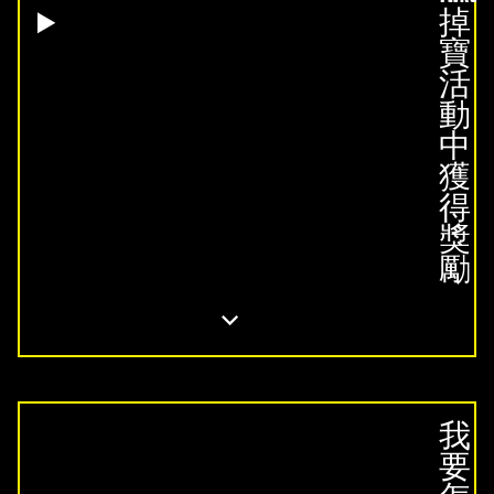
掉
寶
活
動
中
獲
得
獎
勵
我
要