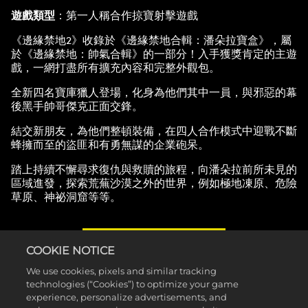
遊戲類型
：第一人稱合作掠寶射擊遊戲
《邊緣禁地2》收錄於《邊緣禁地合輯：潘朵拉寶盒》，屬
於《邊緣禁地：帥氣合輯》的一部分！入手獲獎肯定的主遊
戲，一網打盡所有擴充內容和完整外觀包。
全新四名寶庫獵人登場，化身為他們其中一員，與邪惡的幕
後黑手帥哥傑克正面交鋒。
結交新朋友，為他們整頓裝備，在四人合作模式中迎戰不斷
蜂擁而至的盜匪和有勇無謀的企業砲呆。
踏上持續不懈尋求復仇與救贖的旅程，向潘朵拉前所未見的
區域進發，探索荒蕪沙漠之外的世界，例如極地凍原、危險
草原、神祕洞窟等等。
瞭解更多
COOKIE NOTICE
We use cookies, pixels and similar tracking
technologies (“Cookies”) to optimize your game
experience, personalize advertisements, and