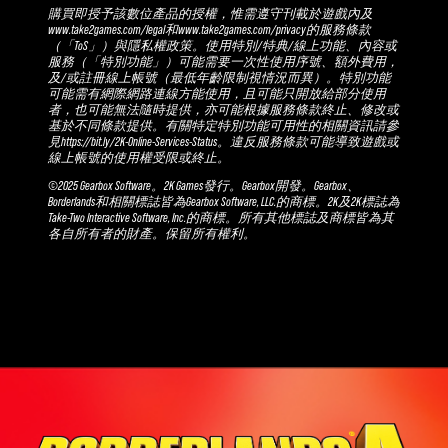
購買即授予該數位產品的授權，惟需遵守刊載於遊戲內及
www.take2games.com/legal和www.take2games.com/privacy的服務條款
（「ToS」）與隱私權政策。使用特別/特典/線上功能、內容或
服務（「特別功能」）可能需要一次性使用序號、額外費用，
及/或註冊線上帳號（最低年齡限制視情況而異）。特別功能
可能需有網際網路連線方能使用，且可能只開放給部分使用
者，也可能無法隨時提供，亦可能根據服務條款終止、修改或
基於不同條款提供。有關特定特別功能可用性的相關資訊請參
見https://bit.ly/2K-Online-Services-Status。違反服務條款可能導致遊戲或
線上帳號的使用權受限或終止。
©2025 Gearbox Software。2K Games發行。Gearbox開發。Gearbox、
Borderlands和相關標誌皆為Gearbox Software, LLC.的商標。2K及2K標誌為
Take-Two Interactive Software, Inc.的商標。所有其他標誌及商標皆為其
各自所有者的財產。保留所有權利。