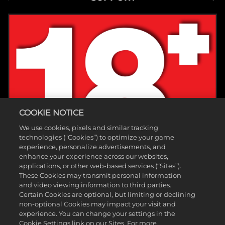
COOKIE NOTICE
We use cookies, pixels and similar tracking
technologies (“Cookies”) to optimize your game
experience, personalize advertisements, and
enhance your experience across our websites,
applications, or other web-based services (“Sites”).
These Cookies may transmit personal information
and video viewing information to third parties.
Certain Cookies are optional, but limiting or declining
non-optional Cookies may impact your visit and
experience. You can change your settings in the
Cookie Settings link on our Sites. For more