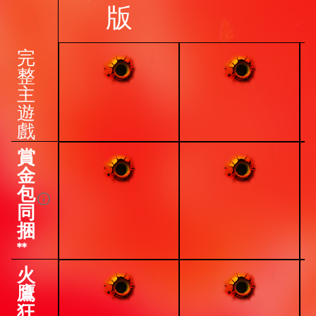
版
完
整
主
遊
戲
賞
金
包
同
捆
**
火
鷹
狂