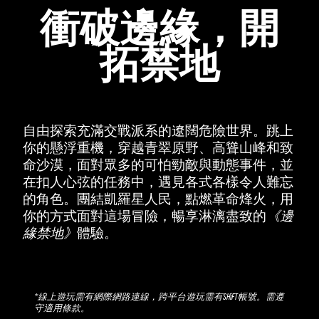
衝破邊緣，開
拓禁地
自由探索充滿交戰派系的遼闊危險世界。跳上
你的懸浮重機，穿越青翠原野、高聳山峰和致
命沙漠，面對眾多的可怕勁敵與動態事件，並
在扣人心弦的任務中，遇見各式各樣令人難忘
的角色。團結凱羅星人民，點燃革命烽火，用
你的方式面對這場冒險，暢享淋漓盡致的
《邊
緣禁地》
體驗。
*線上遊玩需有網際網路連線，跨平台遊玩需有SHiFT帳號。需遵
守適用條款。