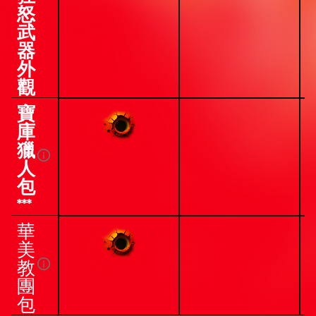
怒
武
器
外
觀
寶
庫
獵
人
包
***
華
美
教
團
包