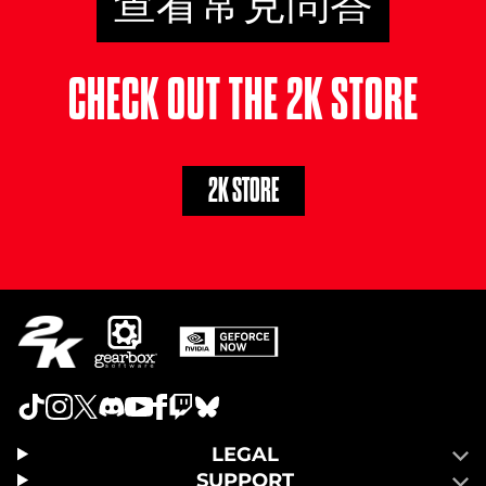
查看常見問答
CHECK OUT THE 2K STORE
2K STORE
LEGAL
SUPPORT