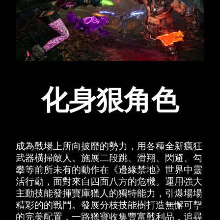
化身狠角色
成為戰場上所向披靡的勢力，用各種全新瘋狂
武器橫掃敵人。施展二段跳、滑翔、閃避、勾
攀等前所未有的動作在《邊緣禁地》世界中靈
活行動，面對來自四面八方的危機。運用強大
主動技能發揮寶庫獵人的獨特能力，引爆場場
精彩的的戰鬥。發展分枝技能樹打造無懈可擊
的完美配置，一路獵寶收集豐富戰利品，追尋