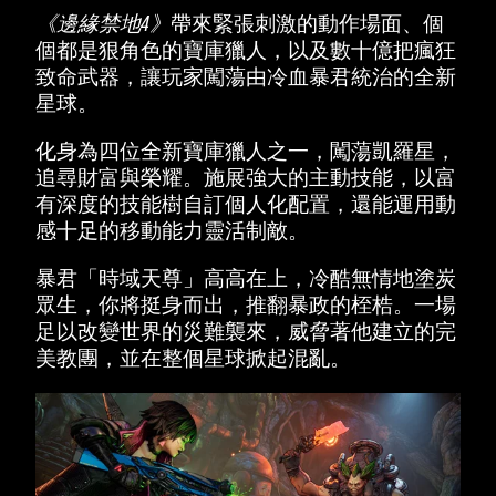
《邊緣禁地4》
帶來緊張刺激的動作場面、個
個都是狠角色的寶庫獵人，以及數十億把瘋狂
致命武器，讓玩家闖蕩由冷血暴君統治的全新
星球。
化身為四位全新寶庫獵人之一，闖蕩凱羅星，
追尋財富與榮耀。施展強大的主動技能，以富
有深度的技能樹自訂個人化配置，還能運用動
感十足的移動能力靈活制敵。
暴君「時域天尊」高高在上，冷酷無情地塗炭
眾生，你將挺身而出，推翻暴政的桎梏。一場
足以改變世界的災難襲來，威脅著他建立的完
美教團，並在整個星球掀起混亂。