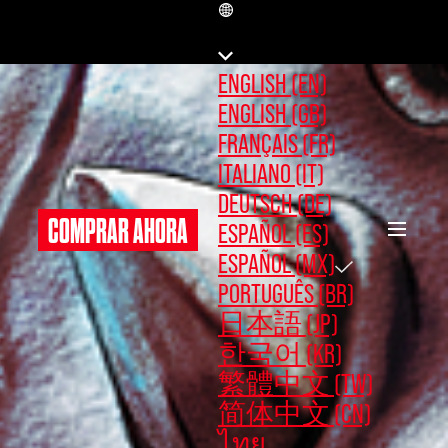
MX
ENGLISH (EN)
ENGLISH (GB)
FRANÇAIS (FR)
ITALIANO (IT)
DEUTSCH (DE)
COMPRAR AHORA
ESPAÑOL (ES)
ESPAÑOL (MX)
PORTUGUÊS (BR)
日本語 (JP)
한국어 (KR)
繁體中文 (TW)
简体中文 (CN)
ไทย