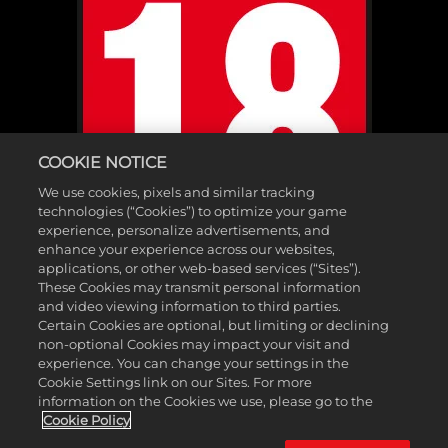
COOKIE NOTICE
We use cookies, pixels and similar tracking
technologies (“Cookies”) to optimize your game
experience, personalize advertisements, and
enhance your experience across our websites,
applications, or other web-based services (“Sites”).
These Cookies may transmit personal information
and video viewing information to third parties.
Certain Cookies are optional, but limiting or declining
non-optional Cookies may impact your visit and
©2025 Gearbox Software. Publicado por 2K Games. Desarrollado por
experience. You can change your settings in the
Cookie Settings link on our Sites. For more
Gearbox. Gearbox, Borderlands y los logotipos relacionados son
information on the Cookies we use, please go to the
marcas comerciales de Gearbox Software, LLC. 2K y el logotipo de 2K
Cookie Policy
son marcas comerciales de Take-Two Interactive Software, Inc. Todas