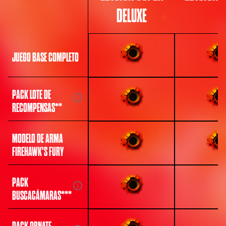
DELUXE
JUEGO BASE COMPLETO
PACK LOTE DE
RECOMPENSAS**
MODELO DE ARMA
FIREHAWK'S FURY
PACK
BUSCACÁMARAS***