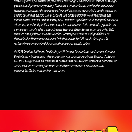
Servicio ("CdS") y la Política de privacidad en el juego y en www.take2games.com/legal
y www.take2games.com/privacy. El acceso a características, contenidos, servicios o
funciones especiales/de bonificación/online ("Funciones especiales") puede requerir un
código de serie de un solo uso, el pago de una cuota adicional y/o el registro de una
cuenta online (la edad mínima varía). Las Funciones especiales pueden requerir conexión
a internet, no estar disponibles para todos los usuarios o en todo momento, y pueden ser
canceladas, modificadas u ofrecidas bajo términos diferentes de acuerdo con las CdS.
Consulta https://bit.ly/2K-Online-Services-Status para conocer la disponibilidad de
determinadas Funciones especiales. La infracción de las CdS puede dar lugar a la
restricción o cancelación del acceso al juego o a la cuenta online.
©2025 Gearbox Software. Publicado por 2K Games. Desarrollado por Gearbox. Gearbox,
Borderlands y los logotipos relacionados son marcas comerciales de Gearbox Software,
LLC. 2K y el logotipo de 2K son marcas comerciales de Take-Two Interactive Software, Inc.
Todas las demás marcas y marcas comerciales pertenecen a sus respectivos
propietarios. Todos los derechos reservados.