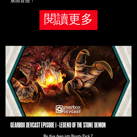
展開冒險！
閱讀更多
GEARBOX DEVCAST EPISODE 1 - LEGEND OF THE STONE DEMON
We dive deep into Bounty Pack 2.