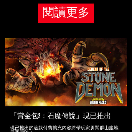
閱讀更多
「賞金包2：石魔傳說」現已推出
現已推出的這款付費擴充內容將帶玩家勇闖群山腹地