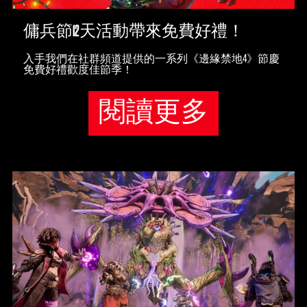
傭兵節12天活動帶來免費好禮！
入手我們在社群頻道提供的一系列《邊緣禁地4》節慶
免費好禮歡度佳節季！
閱讀更多