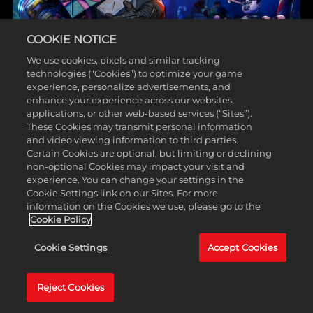
COOKIE NOTICE
We use cookies, pixels and similar tracking
賞金包1現在免費提供給《邊緣禁地
technologies (“Cookies”) to optimize your game
experience, personalize advertisements, and
4》所有玩家！*
enhance your experience across our websites,
applications, or other web-based services (“Sites”).
另外，我們還加碼了第五款賞金包，並與大家分享最
These Cookies may transmit personal information
新內容規劃。
and video viewing information to third parties.
Certain Cookies are optional, but limiting or declining
non-optional Cookies may impact your visit and
閱讀更多
experience. You can change your settings in the
Cookie Settings link on our Sites. For more
information on the Cookies we use, please go to the
Cookie Policy
Cookie Settings
Accept Cookies
Reject Cookies