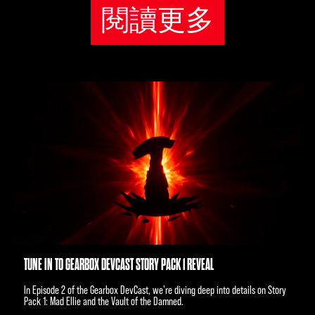
閱讀更多
TUNE IN TO GEARBOX DEVCAST STORY PACK 1 REVEAL
In Episode 2 of the Gearbox DevCast, we're diving deep into details on Story
Pack 1: Mad Ellie and the Vault of the Damned.