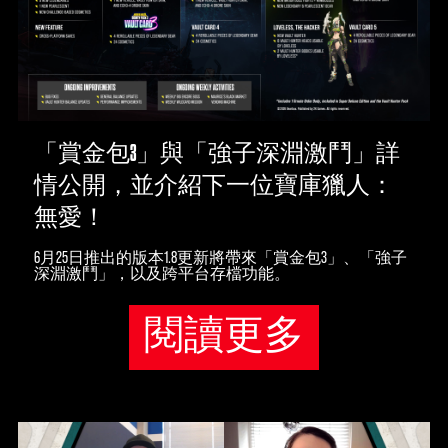
「賞金包3」與「強子深淵激鬥」詳
情公開，並介紹下一位寶庫獵人：
無愛！
6月25日推出的版本1.8更新將帶來「賞金包3」、「強子
深淵激鬥」，以及跨平台存檔功能。
閱讀更多