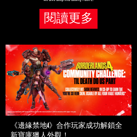
閱讀更多
《邊緣禁地4》合作玩家成功解鎖全
新寶庫獵人外觀！