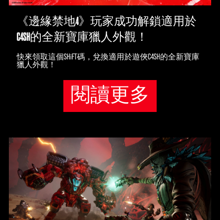
《邊緣禁地4》玩家成功解鎖適用於
C4SH的全新寶庫獵人外觀！
快來領取這個SHiFT碼，兌換適用於遊俠C4SH的全新寶庫
獵人外觀！
閱讀更多