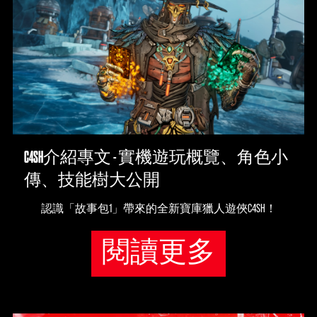
C4SH介紹專文 - 實機遊玩概覽、角色小
傳、技能樹大公開
認識「故事包1」帶來的全新寶庫獵人遊俠C4SH！
閱讀更多