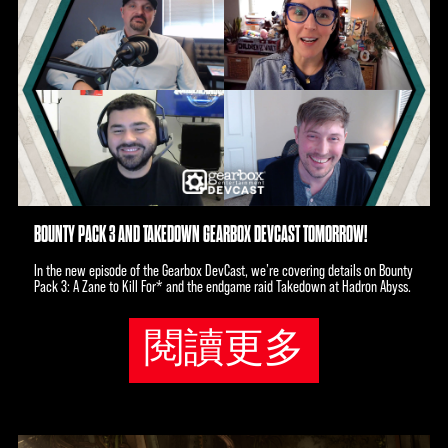
BOUNTY PACK 3 AND TAKEDOWN GEARBOX DEVCAST TOMORROW!
In the new episode of the Gearbox DevCast, we’re covering details on Bounty
Pack 3: A Zane to Kill For* and the endgame raid Takedown at Hadron Abyss.
閱讀更多