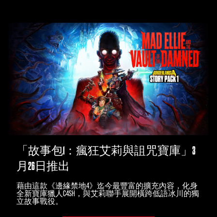
「故事包1：瘋狂艾莉與詛咒寶庫」3
月26日推出
藉由這款《邊緣禁地4》迄今最豐富的擴充內容，化身
全新寶庫獵人C4SH，與艾莉聯手展開橫跨低語冰川的獨
立故事戰役。