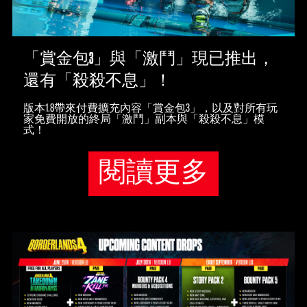
「賞金包3」與「激鬥」現已推出，
還有「殺殺不息」！
版本1.8帶來付費擴充內容「賞金包3」，以及對所有玩
家免費開放的終局「激鬥」副本與「殺殺不息」模
式！
閱讀更多