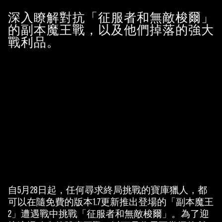
深入瞭解對抗「征服者和無敵梭爾」
的副本魔王戰，以及他們掉落的強大
戰利品。
自5月28日起，任何尋求終局挑戰的寶庫獵人，都
A
可以在隨免費的版本1.7更新推出登場的「副本魔王
c
2」遭遇戰中挑戰「征服者和無敵梭爾」。為了迎