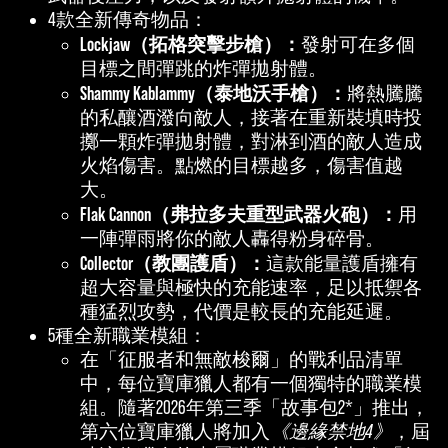
4款全新傳奇物品：
Lockjaw（拓格突擊步槍）：
發射可在多個
目標之間彈跳的炸彈拋射體。
Shammy Kablammy（泰地沃手槍）：
將熱騰騰
的私釀酒潑向敵人，接著在重新裝填時投
擲一顆炸彈拋射體，對淋到酒的敵人造成
火焰傷害。點燃的目標越多，傷害值越
大。
Flak Cannon（弗拉多夫重型武器火砲）：
用
一陣彈雨將你的敵人轟得粉身碎骨。
Collector（教團護盾）：
這款能量護盾擁有
超大容量與極快的充能速率，足以抵禦各
種猛烈攻勢，代價是較長的充能延遲。
5種全新職業模組：
在「征服者和無敵梭爾」的戰利品清單
中，每位寶庫獵人都有一個獨特的職業模
組。隨著2026年第三季「故事包2*」推出，
第六位寶庫獵人將加入
《邊緣禁地4》
，屆