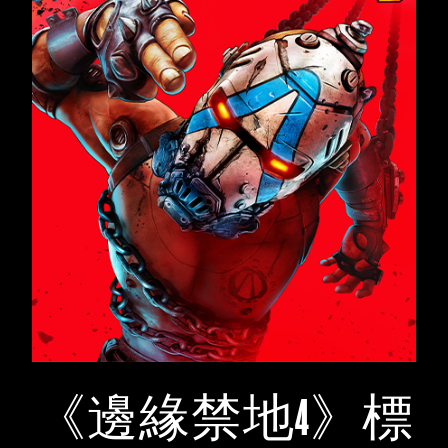
《邊緣禁地4》標