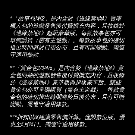
*「故事包1和2」是內含於《邊緣禁地4》寶庫
獵人包的遊戲發售後付費擴充內容，且收錄於
《邊緣禁地4》超級豪華版。每款故事包亦可
單獨購買（需有主遊戲）。每款故事包的確切
推出時間將於日後公布，且有可能變動。需遵
守適用條款。
**「賞金包2/3/4/5」是內含於《邊緣禁地4》賞
金包同捆的遊戲發售後付費擴充內容，且收錄
於《邊緣禁地4》豪華版與超級豪華版。該些
賞金包亦可單獨購買（需有主遊戲）。每款賞
金包的確切推出時間將於日後公布，且有可能
變動。需遵守適用條款。
***折扣以2K建議零售價計算。僅限數位版。優
惠至5月25日。需遵守適用條款。