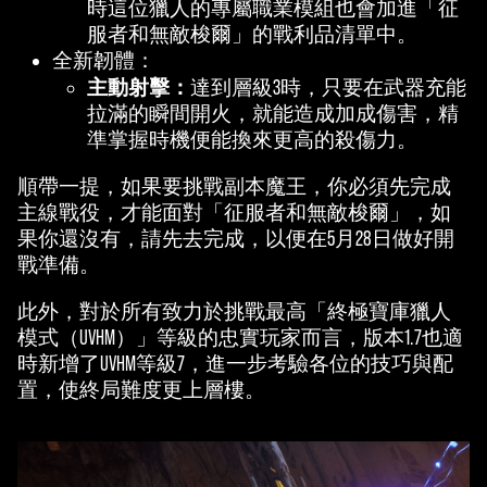
時這位獵人的專屬職業模組也會加進「征
服者和無敵梭爾」的戰利品清單中。
全新韌體：
主動射擊：
達到層級3時，只要在武器充能
拉滿的瞬間開火，就能造成加成傷害，精
準掌握時機便能換來更高的殺傷力。
順帶一提，如果要挑戰副本魔王，你必須先完成
主線戰役，才能面對「征服者和無敵梭爾」，如
果你還沒有，請先去完成，以便在5月28日做好開
戰準備。
此外，對於所有致力於挑戰最高「終極寶庫獵人
模式（UVHM）」等級的忠實玩家而言，版本1.7也適
時新增了UVHM等級7，進一步考驗各位的技巧與配
置，使終局難度更上層樓。