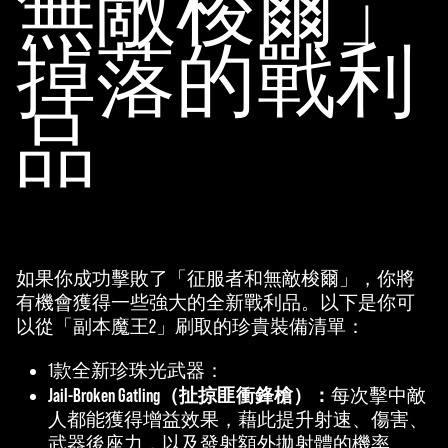
無敵梭爾」
同
意
掉落的戰利
將
資
料
品
傳
輸
至
Goog
le伺
服
器
如果你成功擊敗了「征服者和無敵梭爾」，你將
。
有機會獲得一些強大的全新戰利品。以下是你可
以從「副本魔王2」刷取的珍貴裝備清單：
1款全新珍珠光武器：
Jail-Broken Gatling（扯掠匪衝鋒槍）：
每次擊中敵
人都能獲得增益效果，藉此提升射速、傷害、
武器後座力，以及發射額外拋射體的機率。