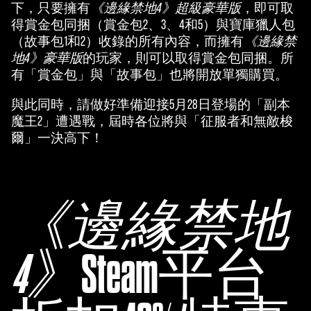
下，只要擁有
《邊緣禁地4》超級豪華版
，即可取
得賞金包同捆（賞金包2、3、4和5）與寶庫獵人包
（故事包1和2）收錄的所有內容，而擁有
《邊緣禁
地4》豪華版
的玩家，則可以取得賞金包同捆。所
有「賞金包」與「故事包」也將開放單獨購買。
與此同時，請做好準備迎接5月28日登場的「副本
魔王2」遭遇戰，屆時各位將與「征服者和無敵梭
爾」一決高下！
《邊緣禁地
4》
Steam平台