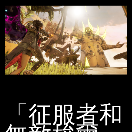
放
」
即
表
示
你
同
意
YouT
ube
的
隱
私
權
「征服者和
政
策
，
並