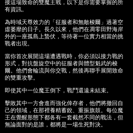
接這場致命的雙魔王戰，以下是你需要掌握的所
c
有資訊。
e
為時域天尊效力的「征服者和無敵梭爾」過著空
p
虛萎靡的日子。長久以來，他們在凋零田野海岸
t
外的一座孤島上蟄伏，等待著一位實力相當的挑
戰者出現。
&
當你首次展開這場遭遇戰時，你必須以接力戰的
P
形式，對抗盤旋空中的征服者與體型魁武的梭
l
爾。他們會輪流與你交戰，然後再聯手展開致命
的雙重攻擊。
a
y
即使其中一位魔王倒下，戰鬥還遠未結束。
擊敗其中一方會進而強化倖存者，他們將撤回自
己的領域，在那裡養精蓄銳、重振旗鼓。每位魔
點
王在覺醒形態下都各有一套截然不同的戰法，但
擊
無論面對的是誰，都將是一場生死對決。
「
播