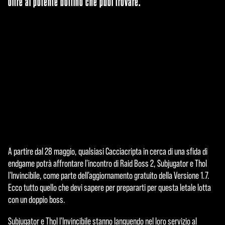
oltre al potente bottino che puoi trovare.
A partire dal 28 maggio, qualsiasi Cacciacripta in cerca di una sfida di
A
endgame potrà affrontare l'incontro di Raid Boss 2, Subjugator e Thol
c
l'Invincibile, come parte dell'aggiornamento gratuito della Versione 1.7.
Ecco tutto quello che devi sapere per prepararti per questa letale lotta
c
con un doppio boss.
e
Subjugator e Thol l'Invincibile stanno languendo nel loro servizio al