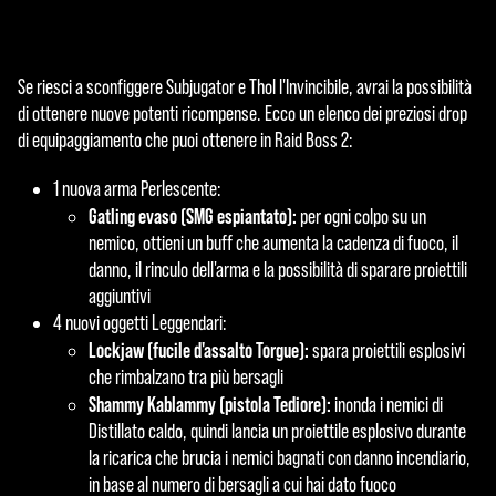
Se riesci a sconfiggere Subjugator e Thol l'Invincibile, avrai la possibilità
di ottenere nuove potenti ricompense. Ecco un elenco dei preziosi drop
di equipaggiamento che puoi ottenere in Raid Boss 2:
1 nuova arma Perlescente:
Gatling evaso (SMG espiantato):
per ogni colpo su un
nemico, ottieni un buff che aumenta la cadenza di fuoco, il
danno, il rinculo dell'arma e la possibilità di sparare proiettili
aggiuntivi
4 nuovi oggetti Leggendari:
Lockjaw (fucile d'assalto Torgue):
spara proiettili esplosivi
che rimbalzano tra più bersagli
Shammy Kablammy (pistola Tediore):
inonda i nemici di
Distillato caldo, quindi lancia un proiettile esplosivo durante
la ricarica che brucia i nemici bagnati con danno incendiario,
in base al numero di bersagli a cui hai dato fuoco