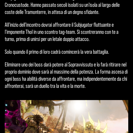
p
Cronocustode. Hanno passato secoli isolati su un'isola al largo delle
t
coste delle Tramonterre, in attesa di un degno sfidante.
&
All'inizio dell'incontro dovrai affrontare il Subjugator fluttuante e
l'imponente Thol in uno scontro tag-team. Si scontreranno con te a
P
turno, prima di unirsi per un letale doppio attacco.
l
Solo quando il primo di loro cadrà comincerà la vera battaglia.
a
Eliminare uno dei boss darà potere al Sopravvissuto e lo farà ritirare nel
y
proprio dominio dove sarà al massimo della potenza. La forma ascesa di
ogni boss ha abilità diverse da affrontare, ma indipendentemente da chi
affronterai, sarà un duello tra la vita e la morte.
Clicc
ando
su
Gioc
a,
acce
tti la