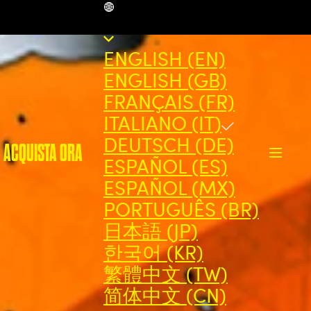
IT
ENGLISH (EN)
ENGLISH (GB)
FRANÇAIS (FR)
ITALIANO (IT)
DEUTSCH (DE)
ACQUISTA ORA
ESPAÑOL (ES)
ESPAÑOL (MX)
PORTUGUÊS (BR)
日本語 (JP)
한국어 (KR)
繁體中文 (TW)
简体中文 (CN)