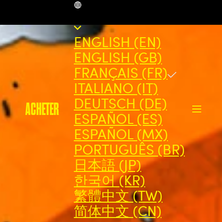
FR
ENGLISH (EN)
ENGLISH (GB)
FRANÇAIS (FR)
ITALIANO (IT)
DEUTSCH (DE)
ACHETER
ESPAÑOL (ES)
ESPAÑOL (MX)
PORTUGUÊS (BR)
日本語 (JP)
한국어 (KR)
繁體中文 (TW)
简体中文 (CN)