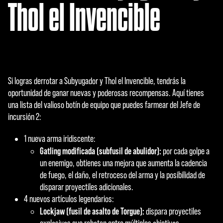
Thol el Invencible
tran
sfer
enci
a de
dato
s a
los
Si logras derrotar a Subyugador y Thol el Invencible, tendrás la
servi
oportunidad de ganar nuevas y poderosas recompensas. Aquí tienes
dore
una lista del valioso botín de equipo que puedes farmear del Jefe de
s de
incursión 2:
Goog
le.
1 nueva arma iridiscente:
Gatling modificada (subfusil de abulidor):
por cada golpe a
un enemigo, obtienes una mejora que aumenta la cadencia
de fuego, el daño, el retroceso del arma y la posibilidad de
disparar proyectiles adicionales.
4 nuevos artículos legendarios:
Lockjaw (fusil de asalto de Torgue):
dispara proyectiles