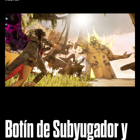
«Ace
ptar
y
repr
oduc
ir»,
acep
tas
la
políti
ca
de
priva
cida
d de
Botín de Subyugador y
YouT
ube
y la