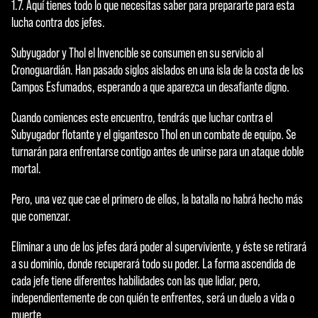
1.7. Aquí tienes todo lo que necesitas saber para prepararte para esta
c
lucha contra dos jefes.
e
Subyugador y Thol el Invencible se consumen en su servicio al
p
Cronoguardián. Han pasado siglos aislados en una isla de la costa de los
t
Campos Esfumados, esperando a que aparezca un desafiante digno.
&
Cuando comiences este encuentro, tendrás que luchar contra el
Subyugador flotante y el gigantesco Thol en un combate de equipo. Se
P
turnarán para enfrentarse contigo antes de unirse para un ataque doble
l
mortal.
a
Pero, una vez que cae el primero de ellos, la batalla no habrá hecho más
y
que comenzar.
Eliminar a uno de los jefes dará poder al superviviente, y éste se retirará
a su dominio, donde recuperará todo su poder. La forma ascendida de
Al
cada jefe tiene diferentes habilidades con las que lidiar, pero,
hace
independientemente de con quién te enfrentes, será un duelo a vida o
r clic
muerte.
en