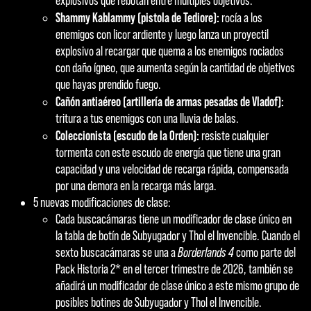
explosivos que rebotan entre múltiples objetivos.
Shammy Kablammy (pistola de Tediore):
rocía a los
enemigos con licor ardiente y luego lanza un proyectil
explosivo al recargar que quema a los enemigos rociados
con daño ígneo, que aumenta según la cantidad de objetivos
que hayas prendido fuego.
Cañón antiaéreo (artillería de armas pesadas de Vladof):
tritura a tus enemigos con una lluvia de balas.
Coleccionista (escudo de la Orden):
resiste cualquier
tormenta con este escudo de energía que tiene una gran
capacidad y una velocidad de recarga rápida, compensada
por una demora en la recarga más larga.
5 nuevas modificaciones de clase:
Cada buscacámaras tiene un modificador de clase único en
la tabla de botín de Subyugador y Thol el Invencible. Cuando el
sexto buscacámaras se una a
Borderlands 4
como parte del
Pack Historia 2* en el tercer trimestre de 2026, también se
añadirá un modificador de clase único a este mismo grupo de
posibles botines de Subyugador y Thol el Invencible.