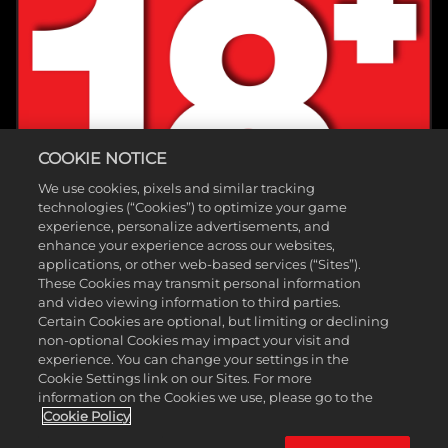
COOKIE NOTICE
We use cookies, pixels and similar tracking
technologies (“Cookies”) to optimize your game
experience, personalize advertisements, and
enhance your experience across our websites,
applications, or other web-based services (“Sites”).
These Cookies may transmit personal information
and video viewing information to third parties.
Certain Cookies are optional, but limiting or declining
non-optional Cookies may impact your visit and
experience. You can change your settings in the
Cookie Settings link on our Sites. For more
information on the Cookies we use, please go to the
©2025 Gearbox Software。2K Games發行。Gearbox開發。Gearbox、
Cookie Policy
Borderlands和相關標誌皆為Gearbox Software, LLC.的商標。2K及2K標誌