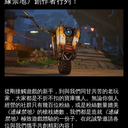
緣禁地》創作者行列！
從剛接觸遊戲的新手，到與我們同甘共苦的老玩
家，大家都是不折不扣的寶庫獵人。無論你個人
經營的社群只有幾百位粉絲，或是粉絲數量媲美
《邊緣禁地》
的槍枝總數，我們都是造就
《邊緣
禁地》
極致遊戲體驗的一份子。在此誠摯邀請各
位與我們攜手共創精彩內容！