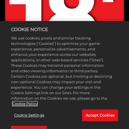
COOKIE NOTICE
We use cookies, pixels and similar tracking
technologies (“Cookies”) to optimize your game
experience, personalize advertisements, and
enhance your experience across our websites,
applications, or other web-based services (“Sites”).
These Cookies may transmit personal information
and video viewing information to third parties.
Certain Cookies are optional, but limiting or declining
non-optional Cookies may impact your visit and
experience. You can change your settings in the
Cookie Settings link on our Sites. For more
information on the Cookies we use, please go to the
©2025 Gearbox Software。由2K Games发行。由Gearbox开发。
Cookie Policy
Gearbox、Borderlands及相关标志是Gearbox Software, LLC的商标。2K
Cookie Settings
Accept Cookies
和2K标志是Take-Two Interactive Software, Inc.的商标。所有其他标志和
商标均为各自所有者的财产。保留所有权利。