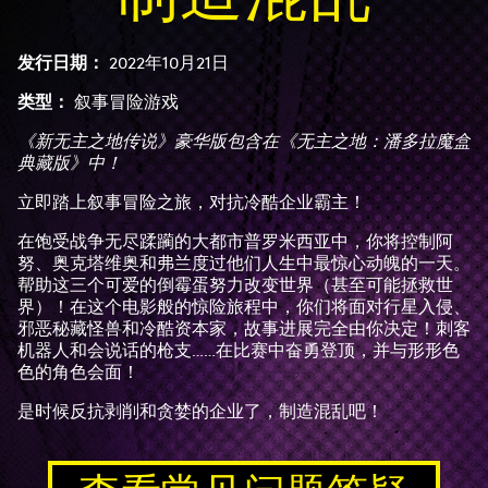
发行日期：
2022年10月21日
类型：
叙事冒险游戏
《新无主之地传说》豪华版包含在《无主之地：潘多拉魔盒
典藏版》中！
立即踏上叙事冒险之旅，对抗冷酷企业霸主！
在饱受战争无尽蹂躏的大都市普罗米西亚中，你将控制阿
努、奥克塔维奥和弗兰度过他们人生中最惊心动魄的一天。
帮助这三个可爱的倒霉蛋努力改变世界（甚至可能拯救世
界）！在这个电影般的惊险旅程中，你们将面对行星入侵、
邪恶秘藏怪兽和冷酷资本家，故事进展完全由你决定！刺客
机器人和会说话的枪支……在比赛中奋勇登顶，并与形形色
色的角色会面！
是时候反抗剥削和贪婪的企业了，制造混乱吧！