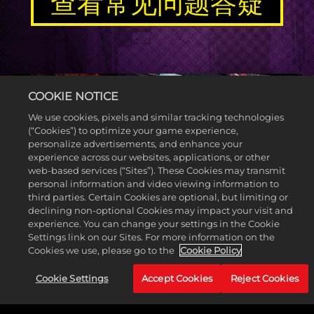
查看常见问题答疑
COOKIE NOTICE
We use cookies, pixels and similar tracking technologies
(“Cookies”) to optimize your game experience,
personalize advertisements, and enhance your
experience across our websites, applications, or other
web-based services (“Sites”). These Cookies may transmit
personal information and video viewing information to
third parties. Certain Cookies are optional, but limiting or
declining non-optional Cookies may impact your visit and
experience. You can change your settings in the Cookie
Settings link on our Sites. For more information on the
Cookies we use, please go to the
Cookie Policy
Cookie Settings
Accept Cookies
Reject Cookies