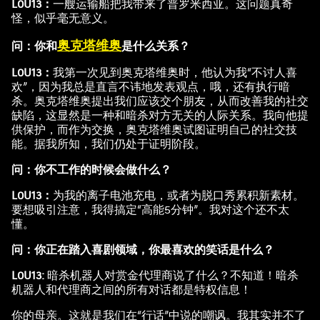
L0U13：
一艘运输船把我带来了普罗米西亚。这问题真奇
怪，似乎毫无意义。
奥克塔维奥
问：你和
是什么关系？
L0U13：
我第一次见到奥克塔维奥时，他认为我“不讨人喜
欢”，因为我总是直言不讳地发表观点，哦，还有执行暗
杀。奥克塔维奥提出我们应该交个朋友，从而改善我的社交
缺陷，这显然是一种和暗杀对方无关的人际关系。我向他提
供保护，而作为交换，奥克塔维奥试图证明自己的社交技
能。据我所知，我们仍处于证明阶段。
问：你不工作的时候会做什么？
L0U13：
为我的离子电池充电，或者为脱口秀累积新素材。
要想吸引注意，我得搞定“高能5分钟”。我对这个还不太
懂。
问：你正在踏入喜剧领域，你最喜欢的笑话是什么？
L0U13:
暗杀机器人对赏金代理商说了什么？不知道！暗杀
机器人和代理商之间的所有对话都是特权信息！
你的母亲。这就是我们在“行话”中说的嘲讽。我其实并不了