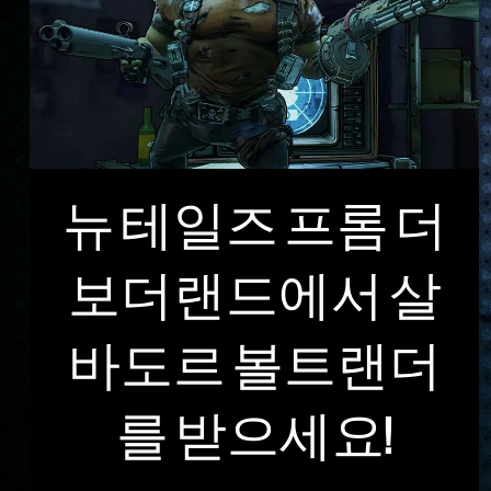
뉴 테일즈 프롬 더
보더랜드에서 살
바도르 볼트랜더
를 받으세요!