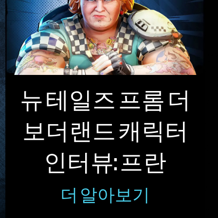
뉴 테일즈 프롬 더
보더랜드 캐릭터
인터뷰: 프란
더 알아보기