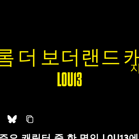
롬 더 보더랜드 
L0U13
주요 캐릭터 중 한 명인 L0U13