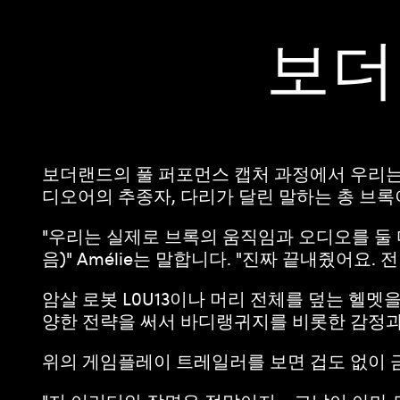
A
보더
c
c
e
보더랜드의 풀 퍼포먼스 캡처 과정에서 우리는
디오어의 추종자, 다리가 달린 말하는 총 브록
p
"우리는 실제로 브록의 움직임과 오디오를 둘 
t
음)" Amélie는 말합니다. "진짜 끝내줬어요. 
암살 로봇 L0U13이나 머리 전체를 덮는 헬
&
양한 전략을 써서 바디랭귀지를 비롯한 감정
P
위의 게임플레이 트레일러를 보면 겁도 없이 