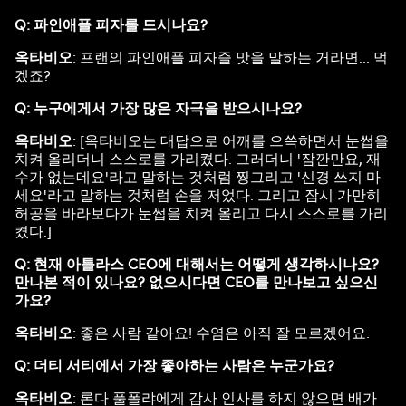
Q: 파인애플 피자를 드시나요?
옥타비오
: 프랜의 파인애플 피자즐 맛을 말하는 거라면... 먹
겠죠?
Q: 누구에게서 가장 많은 자극을 받으시나요?
옥타비오
: [옥타비오는 대답으로 어깨를 으쓱하면서 눈썹을
치켜 올리더니 스스로를 가리켰다. 그러더니 '잠깐만요, 재
수가 없는데요'라고 말하는 것처럼 찡그리고 '신경 쓰지 마
세요'라고 말하는 것처럼 손을 저었다. 그리고 잠시 가만히
허공을 바라보다가 눈썹을 치켜 올리고 다시 스스로를 가리
켰다.]
Q: 현재 아틀라스 CEO에 대해서는 어떻게 생각하시나요?
만나본 적이 있나요? 없으시다면 CEO를 만나보고 싶으신
가요?
옥타비오
: 좋은 사람 같아요! 수염은 아직 잘 모르겠어요.
Q: 더티 서티에서 가장 좋아하는 사람은 누군가요?
옥타비오
: 론다 풀폴랴에게 감사 인사를 하지 않으면 배가