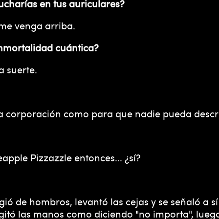
ucharías en tus auriculares?
 me venga arriba.
 inmortalidad cuántica?
 suerte.
una corporación como para que nadie pueda descri
neapple Pizzazzle entonces... ¿sí?
gió de hombros, levantó las cejas y se señaló a
 agitó las manos como diciendo "no importa", lueg