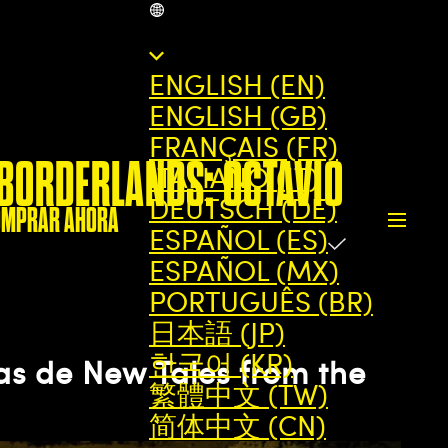
ES
ENGLISH (EN)
ENGLISH (GB)
FRANÇAIS (FR)
 BORDERLANDS: OCTAVIO
ITALIANO (IT)
DEUTSCH (DE)
OMPRAR AHORA
ESPAÑOL (ES)
ESPAÑOL (MX)
PORTUGUÊS (BR)
日本語 (JP)
한국어 (KR)
as de New Tales from the
繁體中文 (TW)
简体中文 (CN)