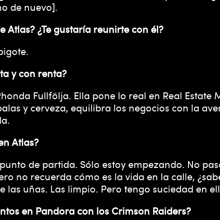
mo de nuevo].
e Atlas? ¿Te gustaría reunirte con él?
bigote.
nta y con renta?
onda Fullfölja. Ella pone lo real en Real Estate 
balas y cerveza, equilibra los negocios con la av
da.
en Atlas?
s un punto de partida. Sólo estoy empezando. No 
o no recuerda cómo es la vida en la calle, ¿sabe
 las uñas. Las limpio. Pero tengo suciedad en ell
entos en Pandora con los Crimson Raiders?