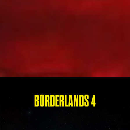
BORDERLANDS 4