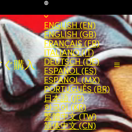
JP
ENGLISH (EN)
ENGLISH (GB)
FRANÇAIS (FR)
ITALIANO (IT)
DEUTSCH (DE)
すぐ購入
ESPAÑOL (ES)
ESPAÑOL (MX)
PORTUGUÊS (BR)
日本語 (JP)
한국어 (KR)
繁體中文 (TW)
简体中文 (CN)