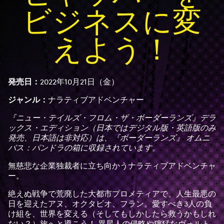
ビジネスに変
えよう！
発売日：
2022年10月21日（金）
ジャンル：
ナラティブアドベンチャー
『ニュー・テイルズ・フロム・ザ・ボーダーランズ』デラ
ックス・エディション（日本ではデジタル版・英語版のみ
発売、日本語は非対応）は、『ボーダーランズ』 オムニ
バス：パンドラの箱に収録されています。
無慈悲な企業独裁者に立ち向かうナラティブアドベンチャ
ー。
絶えぬ戦争で荒廃した大都市プロメティアで、人生最悪の
日を迎えたアヌ、オクタビオ、フラン。愛すべき3人の負
け組を、世界を変える（そしてもしかしたら救うかもしれ
ない？）旅へと導こう！ 異星人の侵略や獰猛なヴォルト