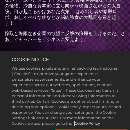
の怪物、冷血な資本家に立ち向かう映画さながらの大冒
険。何が起こるかはあなた次第！ はみ出し者や暗殺ロ
ボ、おしゃべりな銃などが弱肉強食の大乱闘を巻き起こ
す！
搾取と際限なき企業の欲望に反撃の狼煙を上げるのだ。さ
あ、ヒャッハーをビジネスに変えよう！
FAQを見る
COOKIE NOTICE
We use cookies, pixels and similar tracking technologies
(“Cookies”) to optimize your game experience,
personalize advertisements, and enhance your
experience across our websites, applications, or other
web-based services (“Sites”). These Cookies may transmit
personal information and video viewing information to
third parties. Certain Cookies are optional, but limiting or
declining non-optional Cookies may impact your visit and
experience. You can change your settings in the Cookie
Settings link on our Sites. For more information on the
Cookies we use, please go to the
Cookie Policy