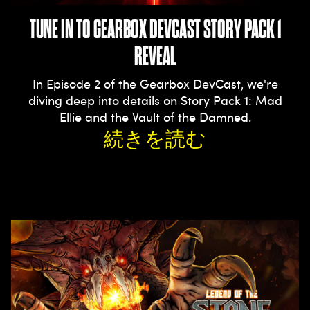
TUNE IN TO GEARBOX DEVCAST STORY PACK 1
REVEAL
In Episode 2 of the Gearbox DevCast, we're
diving deep into details on Story Pack 1: Mad
Ellie and the Vault of the Damned.
続きを読む