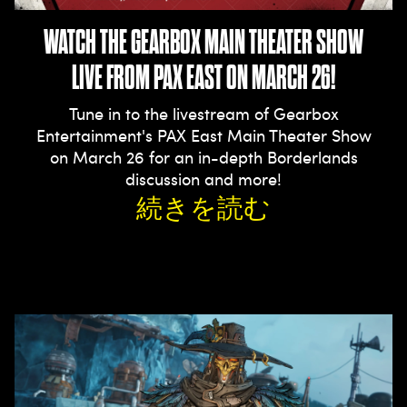
WATCH THE GEARBOX MAIN THEATER SHOW
LIVE FROM PAX EAST ON MARCH 26!
Tune in to the livestream of Gearbox
Entertainment's PAX East Main Theater Show
on March 26 for an in-depth Borderlands
discussion and more!
続きを読む