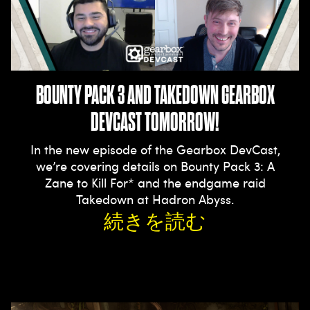
BOUNTY PACK 3 AND TAKEDOWN GEARBOX
DEVCAST TOMORROW!
In the new episode of the Gearbox DevCast,
we’re covering details on Bounty Pack 3: A
Zane to Kill For* and the endgame raid
Takedown at Hadron Abyss.
続きを読む