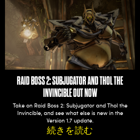
RAID BOSS 2: SUBJUGATOR AND THOL THE
INVINCIBLE OUT NOW
Take on Raid Boss 2: Subjugator and Thol the
Invincible, and see what else is new in the
Version 1.7 update.
続きを読む