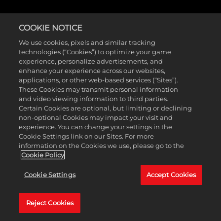
COOKIE NOTICE
We use cookies, pixels and similar tracking
technologies (“Cookies”) to optimize your game
experience, personalize advertisements, and
enhance your experience across our websites,
applications, or other web-based services (“Sites”).
These Cookies may transmit personal information
and video viewing information to third parties.
Certain Cookies are optional, but limiting or declining
non-optional Cookies may impact your visit and
experience. You can change your settings in the
Cookie Settings link on our Sites. For more
information on the Cookies we use, please go to the
Cookie Policy
『ボーダーランズ4』
Cookie Settings
Accept Cookies
のコミュニティが、
Reject Cookies
新しいヴォルト・ハ