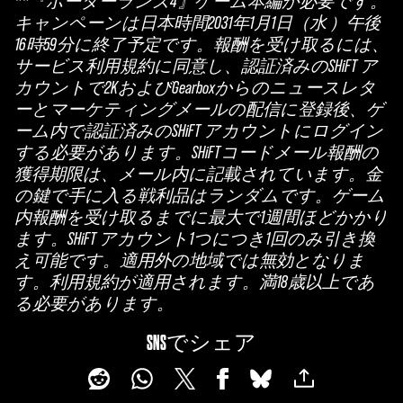
**『ボーダーランズ4』ゲーム本編が必要です。
キャンペーンは日本時間2031年1月1日（水 ）午後
16時59分に終了予定です。報酬を受け取るには、
サービス利用規約に同意し、認証済みのSHiFT ア
カウントで2KおよびGearboxからのニュースレタ
ーとマーケティングメールの配信に登録後、ゲ
ーム内で認証済みのSHiFT アカウントにログイン
する必要があります。SHiFTコードメール報酬の
獲得期限は、メール内に記載されています。金
の鍵で手に入る戦利品はランダムです。ゲーム
内報酬を受け取るまでに最大で1週間ほどかかり
ます。SHiFT アカウント1つにつき1回のみ引き換
え可能です。適用外の地域では無効となりま
す。利用規約が適用されます。満18歳以上であ
る必要があります。
SNSでシェア