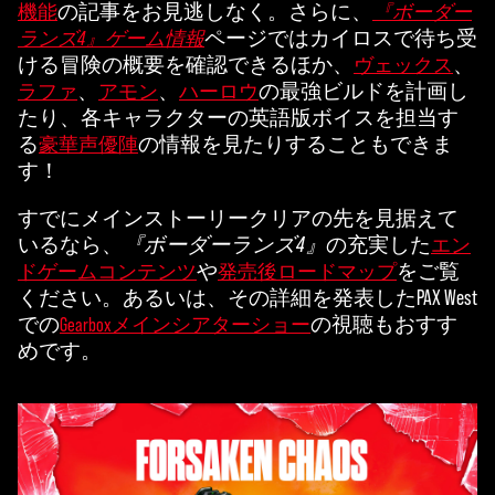
リ
の記事をお見逃しなく。さらに、
機能
『ボーダー
ッ
ページではカイロスで待ち受
ランズ4』ゲーム情報
ク
ける冒険の概要を確認できるほか、
、
ヴェックス
す
、
、
の最強ビルドを計画し
ラファ
アモン
ハーロウ
る
たり、各キャラクターの英語版ボイスを担当す
と
る
の情報を見たりすることもできま
豪華声優陣
、
す！
YouT
ube
すでにメインストーリークリアの先を見据えて
の
いるなら、
『ボーダーランズ4』
の充実した
エン
プ
や
をご覧
ドゲームコンテンツ
発売後ロードマップ
ラ
ください。あるいは、その詳細を発表したPAX West
イ
での
の視聴もおすす
Gearboxメインシアターショー
バ
めです。
シ
ー
ポ
リ
シ