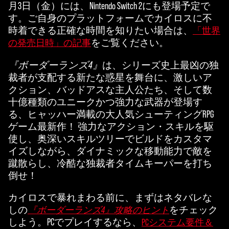
c
月3日（金）には、Nintendo Switch 2にも登場予定で
e
す。ご自身のプラットフォームでカイロスに不
時着できる正確な時間を知りたい場合は、
「世界
p
をご覧ください。
の発売日時」の記事
t
『ボーダーランズ4』
は、シリーズ史上最凶の独
&
裁者が支配する新たな惑星を舞台に、激しいア
P
クション、バッドアスな主人公たち、そして数
十億種類のユニークかつ強力な武器が登場す
l
る、ヒャッハー満載の大人気シューティングRPG
a
ゲーム最新作！ 強力なアクション・スキルを駆
使し、奥深いスキルツリーでビルドをカスタマ
y
イズしながら、ダイナミックな移動能力で敵を
蹴散らし、冷酷な独裁者タイムキーパーを打ち
倒せ！
再
生
カイロスで暴れまわる前に、まずはネタバレな
を
しの
をチェック
『ボーダーランズ4』攻略のヒント
ク
しよう。PCでプレイするなら、
PCシステム要件＆