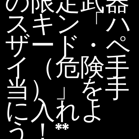
の限定武器
スキン「ハ
ザード・ペ
イ（危険手
当）」を手
に入れよ
う！**