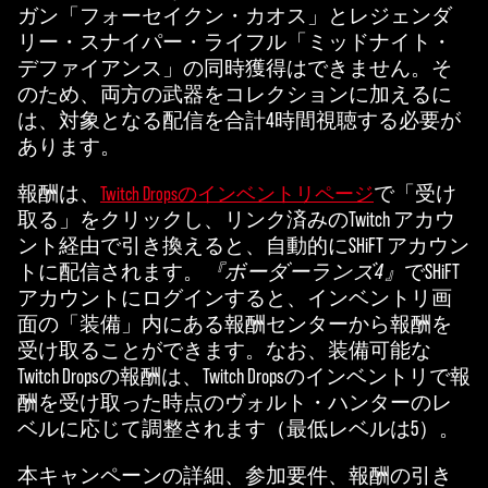
ガン「フォーセイクン・カオス」とレジェンダ
リー・スナイパー・ライフル「ミッドナイト・
デファイアンス」の同時獲得はできません。そ
のため、両方の武器をコレクションに加えるに
は、対象となる配信を合計4時間視聴する必要が
あります。
報酬は、
で「受け
Twitch Dropsのインベントリページ
取る」をクリックし、リンク済みのTwitch アカウ
ント経由で引き換えると、自動的にSHiFT アカウン
トに配信されます。
『ボーダーランズ4』
でSHiFT
アカウントにログインすると、インベントリ画
面の「装備」内にある報酬センターから報酬を
受け取ることができます。なお、装備可能な
Twitch Dropsの報酬は、Twitch Dropsのインベントリで報
酬を受け取った時点のヴォルト・ハンターのレ
ベルに応じて調整されます（最低レベルは5）。
本キャンペーンの詳細、参加要件、報酬の引き