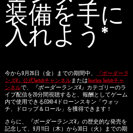
装備を手に
も
の
と
入れよう*
み
な
さ
れ
ま
す
。
今から9月26日（金）までの期間中、
『ボーダーラ
または
ンズ4』
公式Twitchチャンネル
Gearbox Twitchチャ
で、
『ボーダーランズ4』
カテゴリーのラ
ンネル
イブ配信を20分間視聴すると、報酬としてゲーム
内で使用できるECHO-4ドローンスキン「ウォッ
チ、ドロップ＆ロール」を獲得できます！
さらに、
『ボーダーランズ4』
の歴史的な発売を
記念して、9月11日（木）から30日（火）までの期