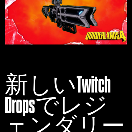
ー
と
Goog
leサ
ー
バ
ー
へ
の
デ
ー
新しいTwitch
タ
転
送
Dropsでレジ
に
同
意
ェンダリー
し
た