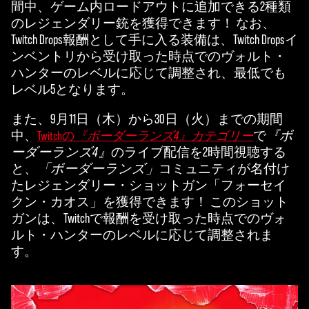
間中、ゲーム内ロードアウトに追加できる2種類
のレジェンダリー銃を獲得できます！ なお、
Twitch Drops報酬として手に入る装備は、Twitch Dropsイ
ンベントリから受け取った時点でのヴォルト・
ハンターのレベルに応じて調整され、最低でも
レベル5となります。
また、9月11日（木）から30日（火）までの期間
中、
で
『ボ
Twitchの
『ボーダーランズ4』カテゴリー
ーダーランズ4』
のライブ配信を2時間視聴する
と、
「ボーダーランズ」
コミュニティが名付け
たレジェンダリー・ショットガン「フォーセイ
クン・カオス」を獲得できます！ このショット
ガンは、Twitchで報酬を受け取った時点でのヴォ
ルト・ハンターのレベルに応じて調整されま
す。