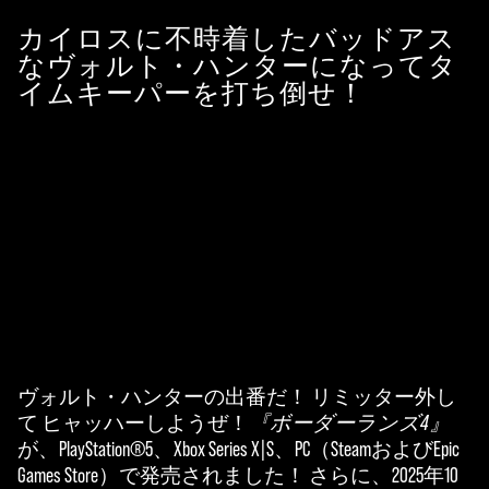
カイロスに不時着したバッドアス
なヴォルト・ハンターになってタ
イムキーパーを打ち倒せ！
ヴォルト・ハンターの出番だ！ リミッター外し
A
て ヒャッハーしようぜ！
『ボーダーランズ4』
c
が、PlayStation®5、Xbox Series X|S、PC（SteamおよびEpic
Games Store）で発売されました！ さらに、2025年10