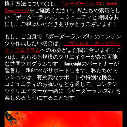
換え方法については、
『ボーダーランズ4』Twitch
をご確認ください。私たちや素晴らし
Dropsページ
い
「ボーダーランズ」
コミュニティと時間を共
にし、ご視聴いただきありがとうございます！
もし、ご自身で
『ボーダーランズ4』
のコンテン
ツを作成したい場合は、
「ヴォルト・ネットワー
への応募がまだ間に合います！ こ
ク」プログラム
れは、あらゆる規模のクリエイターが参加可能
な共同プログラムです。Gamesightのパートナーが
運営し、2K Gamesがサポートします。私たちのミ
ッションは、有意義なサポートや特別な機会、
コミュニティのお祝いなどを通じて、コンテン
ツクリエイターが一緒に
『ボーダーランズ4』
を
楽しめるようにすることです。