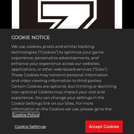
COOKIE NOTICE
We use cookies, pixels and similar tracking
technologies (“Cookies”) to optimize your game
experience, personalize advertisements, and
enhance your experience across our websites,
applications, or other web-based services (“Sites”).
These Cookies may transmit personal information
and video viewing information to third parties.
Certain Cookies are optional, but limiting or declining
non-optional Cookies may impact your visit and
experience. You can change your settings in the
Cookie Settings link on our Sites. For more
©2025 Gearbox Software. Published by 2K Games. Developed by
information on the Cookies we use, please go to the
Gearbox. Gearbox, Borderlands, and related logos are all trademarks
Cookie Policy
of Gearbox Software, LLC. 2K and the 2K logo are trademarks of
Cookie Settings
Accept Cookies
Take-Two Interactive Software, Inc. All other marks and trademarks