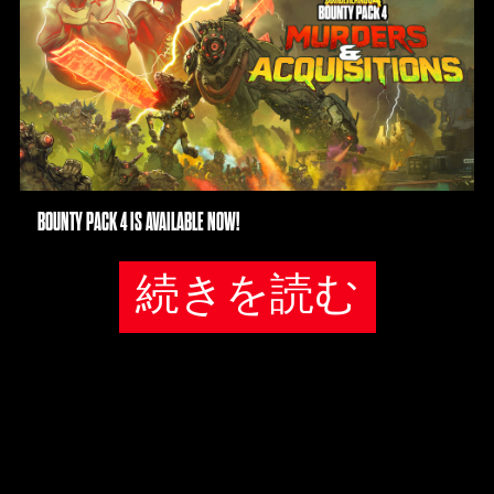
送
に
同
意
し
た
も
の
BOUNTY PACK 4 IS AVAILABLE NOW!
と
み
な
続きを読む
さ
れ
ま
す
。