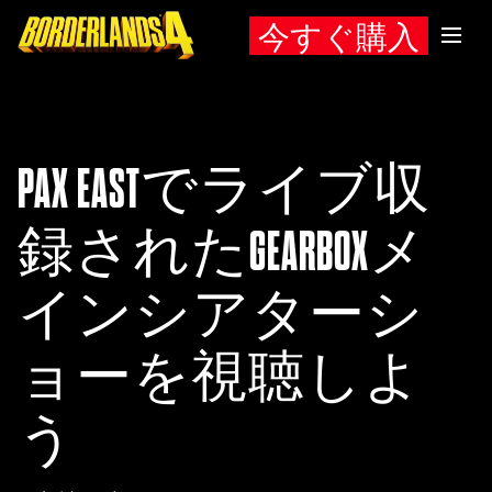
今すぐ購入
PAX EASTでライブ収
録されたGEARBOXメ
インシアターシ
ョーを視聴しよ
う