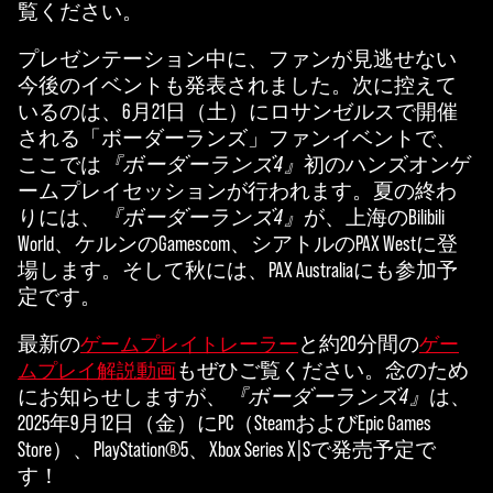
覧ください。
再
プレゼンテーション中に、ファンが見逃せない
生
今後のイベントも発表されました。次に控えて
を
いるのは、6月21日（土）にロサンゼルスで開催
ク
される「ボーダーランズ」ファンイベントで、
リ
ここでは
『ボーダーランズ4』
初のハンズオンゲ
ッ
ームプレイセッションが行われます。夏の終わ
ク
りには、
『ボーダーランズ4』
が、上海のBilibili
す
World、ケルンのGamescom、シアトルのPAX Westに登
る
場します。そして秋には、PAX Australiaにも参加予
と
定です。
、
YouT
最新の
と約20分間の
ゲームプレイトレーラー
ゲー
ube
もぜひご覧ください。念のため
ムプレイ解説動画
の
にお知らせしますが、
『ボーダーランズ4』
は、
プ
2025年9月12日（金）にPC（SteamおよびEpic Games
ラ
Store）、PlayStation®5、Xbox Series X|Sで発売予定で
イ
す！