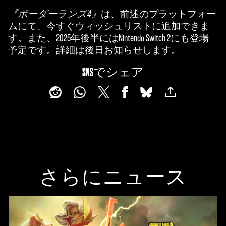
バ
『ボーダーランズ4』
は、前述のプラットフォー
シ
ムにて、今すぐウィッシュリストに追加できま
ー
す。また、2025年後半にはNintendo Switch 2にも登場
ポ
予定です。詳細は後日お知らせします。
リ
シ
SNSでシェア
ー
と
Goog
leサ
ー
バ
ー
へ
さらにニュース
の
デ
ー
タ
転