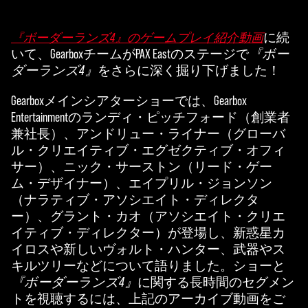
に続
『ボーダーランズ4』のゲームプレイ紹介動画
A
いて、GearboxチームがPAX Eastのステージで
『ボー
c
ダーランズ4』
をさらに深く掘り下げました！
c
Gearboxメインシアターショーでは、Gearbox
e
Entertainmentのランディ・ピッチフォード（創業者
兼社長）、アンドリュー・ライナー（グローバ
p
ル・クリエイティブ・エグゼクティブ・オフィ
t
サー）、ニック・サーストン（リード・ゲー
ム・デザイナー）、エイプリル・ジョンソン
&
（ナラティブ・アソシエイト・ディレクタ
P
ー）、グラント・カオ（アソシエイト・クリエ
イティブ・ディレクター）が登場し、新惑星カ
l
イロスや新しいヴォルト・ハンター、武器やス
a
キルツリーなどについて語りました。ショーと
『ボーダーランズ4』
に関する長時間のセグメン
y
トを視聴するには、上記のアーカイブ動画をご