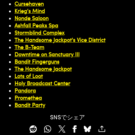
Cursehaven
Krieg's Mind
Nonde Saloon
Ashfall Peaks Spa
Stormblind Complex
The Handsome Jackpot's Vice District
The B-Team
Downtime on Sanctuary III
Bandit Fingerguns
The Handsome Jackpot
Lots of Loot
Holy Broadcast Center
Pandora
Promethea
Bandit Party
SNSでシェア