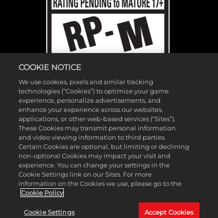
COOKIE NOTICE
We use cookies, pixels and similar tracking
technologies (“Cookies”) to optimize your game
experience, personalize advertisements, and
enhance your experience across our websites,
applications, or other web-based services (“Sites”).
These Cookies may transmit personal information
and video viewing information to third parties.
©2026 Gearbox Software. Published by 2K Games. Developed by
Certain Cookies are optional, but limiting or declining
non-optional Cookies may impact your visit and
Gearbox. Gearbox, Borderlands, and related logos are all trademarks
experience. You can change your settings in the
of Gearbox Software, LLC. 2K and the 2K logo are trademarks of
Cookie Settings link on our Sites. For more
Take-Two Interactive Software, Inc. All other marks and trademarks
information on the Cookies we use, please go to the
Cookie Policy
are the property of their respective owners. All rights reserved.
Cookie Settings
Accept Cookies
ボーダーランズ・リサーチ研究所をお探しなら
こちら
。ボーダーランズ・サ