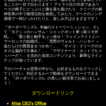
ることが一目で伝わります！ アトラス社の代表であるリ
ースの椅子にどっぷりと腰を落ち着けたり、クリーグの精
神世界の中で物理法則を無視してみたり、ゲヘナのノンデ
酒場で一杯ひっかけたりと、楽しみ方はさまざまです！
『ボーダーランズ3』本編のストーリーミッション、そし
て「モクシィのハンサム・ジャックポット乗っ取り大作
戦」、「愛と銃と触手をぶっ放せ！ ウェインライトとハ
マーロックの結婚式」、「荒野のヴォルト・ハンター ～
血だらけの懸賞金をつかめ！」、「サイコ・クリーグのカ
オスな脳内で大暴れ！」、「デザイナーズ・カットでヒャ
ッハーだ！」を含めた追加コンテンツより、豪華なライン
ナップが揃っています。
下のバーチャル背景の中から、お好きなものをクリックし
てください。対応するループ動画をダウンロードできま
す。『ボーダーランズ3』の美しい銀河系でお会いましょ
う！
ダウンロードリンク
Atlas CEO's Office