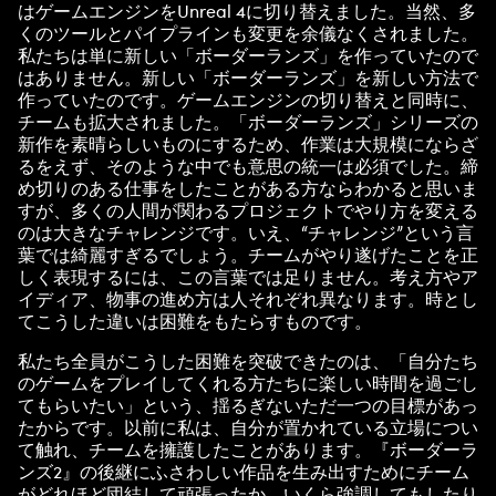
はゲームエンジンをUnreal 4に切り替えました。当然、多
くのツールとパイプラインも変更を余儀なくされました。
私たちは単に新しい「ボーダーランズ」を作っていたので
はありません。新しい「ボーダーランズ」を新しい方法で
作っていたのです。ゲームエンジンの切り替えと同時に、
チームも拡大されました。「ボーダーランズ」シリーズの
新作を素晴らしいものにするため、作業は大規模にならざ
るをえず、そのような中でも意思の統一は必須でした。締
め切りのある仕事をしたことがある方ならわかると思いま
すが、多くの人間が関わるプロジェクトでやり方を変える
のは大きなチャレンジです。いえ、“チャレンジ”という言
葉では綺麗すぎるでしょう。チームがやり遂げたことを正
しく表現するには、この言葉では足りません。考え方やア
イディア、物事の進め方は人それぞれ異なります。時とし
てこうした違いは困難をもたらすものです。
私たち全員がこうした困難を突破できたのは、「自分たち
のゲームをプレイしてくれる方たちに楽しい時間を過ごし
てもらいたい」という、揺るぎないただ一つの目標があっ
たからです。以前に私は、自分が置かれている立場につい
て触れ、チームを擁護したことがあります。『ボーダーラ
ンズ2』の後継にふさわしい作品を生み出すためにチーム
がどれほど団結して頑張ったか、いくら強調してもしたり