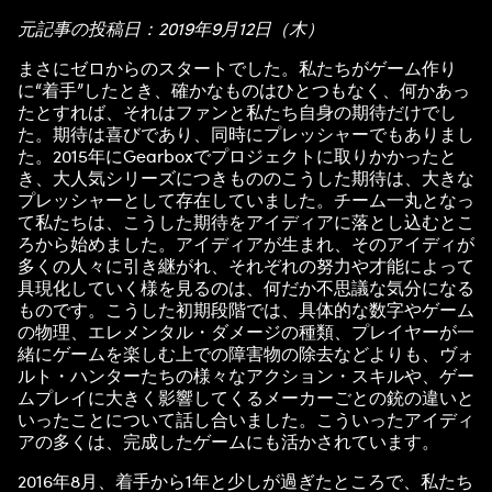
元記事の投稿日：2019年9月12日（木）
まさにゼロからのスタートでした。私たちがゲーム作り
に“着手”したとき、確かなものはひとつもなく、何かあっ
たとすれば、それはファンと私たち自身の期待だけでし
た。期待は喜びであり、同時にプレッシャーでもありまし
た。2015年にGearboxでプロジェクトに取りかかったと
き、大人気シリーズにつきもののこうした期待は、大きな
プレッシャーとして存在していました。チーム一丸となっ
て私たちは、こうした期待をアイディアに落とし込むとこ
ろから始めました。アイディアが生まれ、そのアイディが
多くの人々に引き継がれ、それぞれの努力や才能によって
具現化していく様を見るのは、何だか不思議な気分になる
ものです。こうした初期段階では、具体的な数字やゲーム
の物理、エレメンタル・ダメージの種類、プレイヤーが一
緒にゲームを楽しむ上での障害物の除去などよりも、ヴォ
ルト・ハンターたちの様々なアクション・スキルや、ゲー
ムプレイに大きく影響してくるメーカーごとの銃の違いと
いったことについて話し合いました。こういったアイディ
アの多くは、完成したゲームにも活かされています。
2016年8月、着手から1年と少しが過ぎたところで、私たち