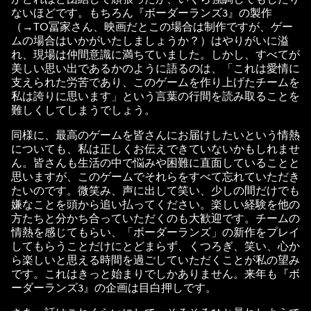
ないほどです。もちろん『ボーダーランズ3』の製作
（→TO冨家さん、映画だとこの場合は制作ですが、ゲー
ムの場合はいかがいたしましょうか？）はやりがいに溢
れ、現場は仲間意識に満ちていました。しかし、すべてが
美しい思い出であるかのように語るのは、「これは愛情に
支えられた労苦であり、このゲームを作り上げたチームを
私は誇りに思います」という言葉の行間を読み取ることを
難しくしてしまうでしょう。
同様に、最高のゲームを皆さんにお届けしたいという情熱
についても、私は正しくお伝えできていないかもしれませ
ん。皆さんも生活の中で悩みや困難に直面していることと
思いますが、このゲームでそれらをすべて忘れていただき
たいのです。微笑み、声に出して笑い、少しの間だけでも
嫌なことを頭から追い払ってください。楽しい経験を他の
方たちと分かち合っていただくのも大歓迎です。チームの
情熱を感じてもらい、「ボーダーランズ」の新作をプレイ
してもらうことだけにとどまらず、くつろぎ、笑い、心か
ら楽しいと思える時間を過ごしていただくことが私の望み
です。これはきっと始まりでしかありません。来年も『ボ
ーダーランズ3』の企画は目白押しです。