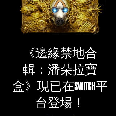
《邊緣禁地合
輯：潘朵拉寶
盒》現已在SWITCH平
台登場！