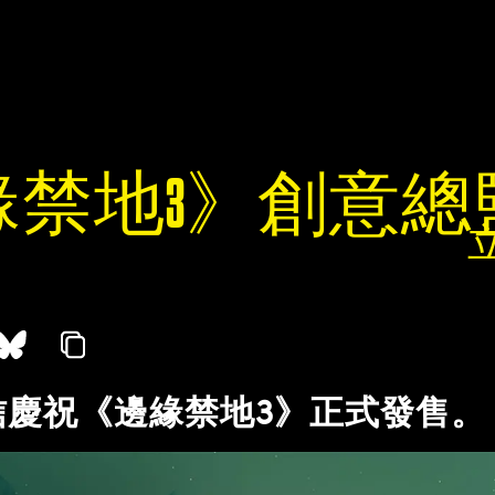
緣禁地3》創意總
了封信慶祝《邊緣禁地3》正式發售。