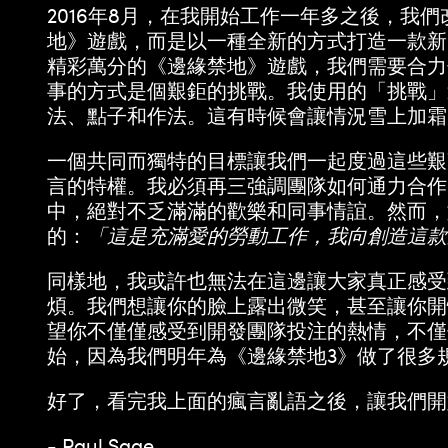
2016年8月，在我開始工作一年多之後，我們
地》遊戲，而是以一種全新的方式打造一款新
精彩萬分的《邊緣禁地》遊戲，我們需要合力
事的方式是個艱鉅的挑戰。我使用的「挑戰」
法、點子和作法。這有時候會讓情況雪上加霜
一個共同而獨特的目標讓我們一起度過這些艱
言的特權。我必須再三強調團隊如何通力合作
中，絕對不乏滿滿的歡樂和同事情誼。然而，
的：
「這是充滿愛的勞動工作，我向創造這款
同樣地，我或許也無法在這邊讓大家真正感受
煩。我們想讓你的臉上露出微笑，甚至讓你開
望你不僅僅感受到開發團隊投注的熱情，不僅
始，因為我們明年為《邊緣禁地3》做了很多
好了，看完我上面的瘋言亂語之後，讓我們開
- Paul Sage