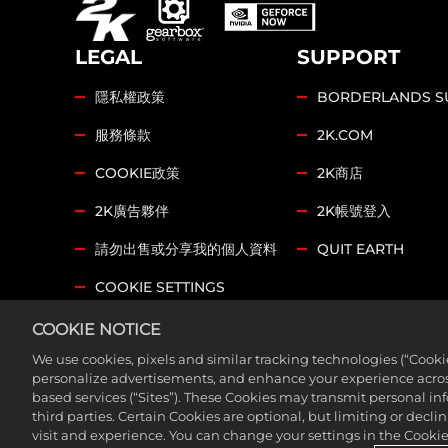
LEGAL
SUPPORT
隱私權政策
BORDERLANDS S
服務條款
2K.COM
COOKIE政策
2K商店
2K廣告夥伴
2K帳號登入
請勿出售或分享我的個人資料
QUIT EARTH
COOKIE SETTINGS
COOKIE NOTICE
©2026 Gearbox Software。2K Games發行。Gearbo
Software, Inc.的商標。所有其他標誌及商標皆為其各
We use cookies, pixels and similar tracking technologies (“Cook
personalize advertisements, and enhance your experience across
based services (“Sites”). These Cookies may transmit personal i
如果你要找的是「Borderlands Research Institute」，
third parties. Certain Cookies are optional, but limiting or dec
visit and experience. You can change your settings in the Cookie 