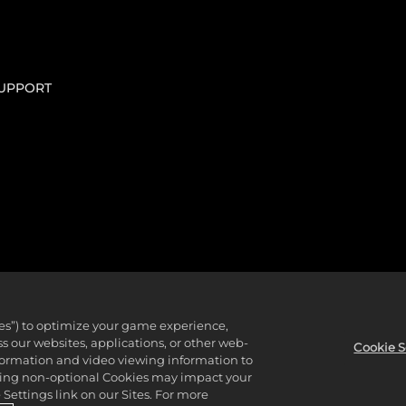
UPPORT
x開發。Gearbox、Borderlands和相關標誌皆為Gearbox Software, L
自所有者的財產。保留所有權利。
ies”) to optimize your game experience,
 our websites, applications, or other web-
Cookie S
nformation and video viewing information to
請點擊這裡
。如果你要找的是「Borderland Sciences Research Fo
lining non-optional Cookies may impact your
Settings link on our Sites. For more