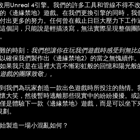
改用Unreal 4引擎。我們的許多工具和管線不
的《邊緣禁地》遊戲。在我們更換引擎的同時，我
付出更多的努力。任何曾在截止日巨大壓力下工作
這個詞，只能說是輕描淡寫，無法實際呈現整個團
。
難的時刻：
我們想讓你在玩我們遊戲時感受到無比
以確保我們製作出《邊緣禁地2》的當之無愧續作。
如果我只是在這裡大言不慚彩虹般的回憶和陽光般
遊戲的團隊致敬」。
到我們為玩家創造一款出色遊戲時所投注的熱情。
懷大笑，然後暫時逃離那些現實中的紛紛擾擾。或
僅是體驗下一款《邊緣禁地》遊戲，而是可以坐下
規劃。
始製造一場小混亂如何？