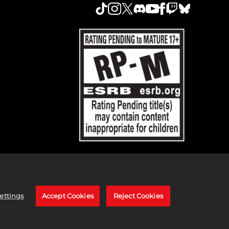
LC.的商標。2K及2K標誌為Take-Two Interactive
ettings
Accept Cookies
Reject Cookies
undation」，
請點擊這裡
。