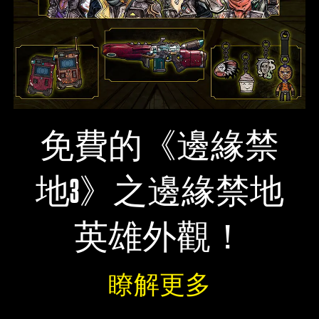
免費的《邊緣禁
地3》之邊緣禁地
英雄外觀！
瞭解更多