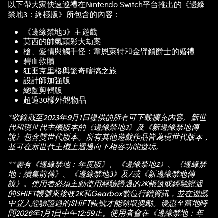
以下帶大家快速巡禮在Nintendo Switch平台推出的《邊緣
禁地3：終極版》所包含的內容：
《邊緣禁地3》主遊戲
莫西的帥氣頭彩大劫案
槍、愛情與觸手怪：韋恩萊特和金臂鎖爵士的婚禮
碧血救贖
狂匪克里格與驚奇瞎搞之旅
設計師加強版
總監剪輯版
超過30樣外觀物品
*收錄截至2023年9月1日提供的所有可下載擴充內容。新世
代和現世代主機版本的《邊緣禁地3》及《新邊緣禁地傳
說》包含雙世代版本。所有其他遊戲作品皆為現世代版本，
並可在新世代主機上透過向下相容功能遊玩。
**需有《邊緣禁地：年度版》、《邊緣禁地2》、《邊緣禁
地：續集前傳》、《邊緣禁地3》及/或《新邊緣禁地傳
說》。使用者必須主動使用經驗證過的2K帳號或經驗證過
的SHiFT帳號來接收2K和Gearbox數位行銷資訊，並在遊戲
中登入經驗證過的SHiFT帳號才能領取獎勵。優惠至當地時
間2026年1月1日中午12:59止。使用者會在《邊緣禁地：年