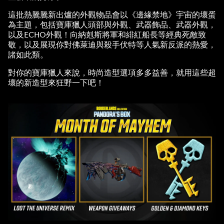
這批熱騰騰新出爐的外觀物品會以《邊緣禁地》宇宙的壞蛋
為主題，包括寶庫獵人頭部與外觀、武器飾品、武器外觀，
以及ECHO外觀！向納剋斯將軍和緋紅船長等經典死敵致
敬，以及展現你對佛萊迪與殺手伏特等人氣新反派的熱愛，
諸如此類。
對你的寶庫獵人來說，時尚造型選項多多益善，就用這些超
壞的新造型來狂野一下吧！