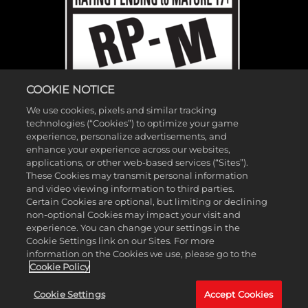
COOKIE NOTICE
We use cookies, pixels and similar tracking
technologies (“Cookies”) to optimize your game
experience, personalize advertisements, and
enhance your experience across our websites,
applications, or other web-based services (“Sites”).
These Cookies may transmit personal information
and video viewing information to third parties.
©2026 Gearbox Software。2K Games發行。Gearbox開發。Gearbox、
Certain Cookies are optional, but limiting or declining
non-optional Cookies may impact your visit and
Borderlands和相關標誌皆為Gearbox Software, LLC.的商標。2K及2K標誌
experience. You can change your settings in the
為Take-Two Interactive Software, Inc.的商標。所有其他標誌及商標皆為其
Cookie Settings link on our Sites. For more
各自所有者的財產。保留所有權利。
information on the Cookies we use, please go to the
Cookie Policy
如果你要找的是「Borderlands Research Institute」，
請點擊這裡
。如果
Cookie Settings
Accept Cookies
你要找的是「Borderland Sciences Research Foundation」，
請點擊這