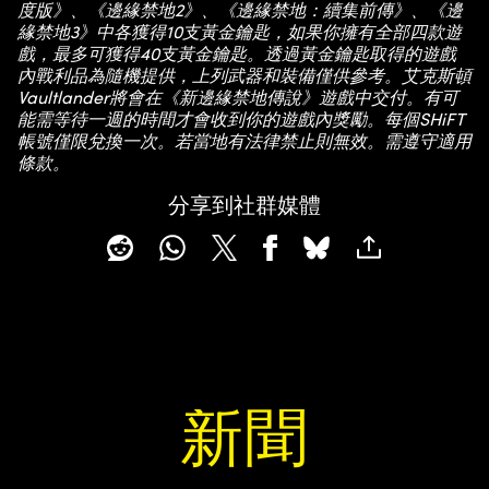
度版》、《邊緣禁地2》、《邊緣禁地：續集前傳》、《邊
緣禁地3》中各獲得10支黃金鑰匙，如果你擁有全部四款遊
戲，最多可獲得40支黃金鑰匙。透過黃金鑰匙取得的遊戲
內戰利品為隨機提供，上列武器和裝備僅供參考。艾克斯頓
Vaultlander將會在《新邊緣禁地傳說》遊戲中交付。有可
能需等待一週的時間才會收到你的遊戲內獎勵。每個SHiFT
帳號僅限兌換一次。若當地有法律禁止則無效。需遵守適用
條款。
分享到社群媒體
新聞