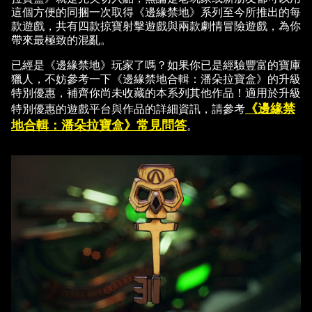
這個方便的同捆一次取得《邊緣禁地》系列至今所推出的每
a
款遊戲，共有四款掠寶射擊遊戲與兩款劇情冒險遊戲，為你
帶來最極致的混亂。
y
已經是《邊緣禁地》玩家了嗎？如果你已是經驗豐富的寶庫
獵人，不妨參考一下《邊緣禁地合輯：潘朵拉寶盒》的升級
特別優惠，補齊你尚未收藏的本系列其他作品！適用於升級
點擊
《邊緣禁
特別優惠的遊戲平台與作品的詳細資訊，請參考
「播
地合輯：潘朵拉寶盒》常見問答
。
放」
即表
示你
同意
YouT
ube
的隱
私權
政
策
，
並同
意將