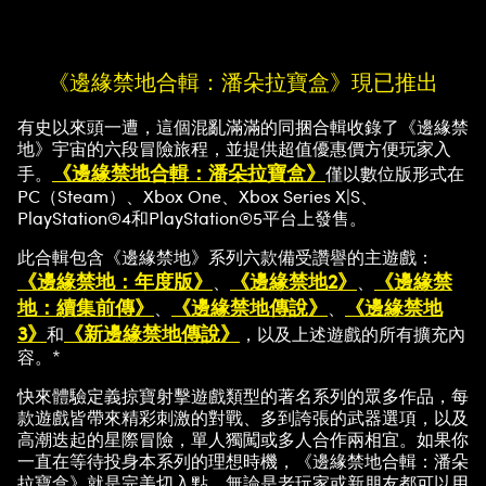
《邊緣禁地合輯：潘朵拉寶盒》現已推出
A
有史以來頭一遭，這個混亂滿滿的同捆合輯收錄了《邊緣禁
c
地》宇宙的六段冒險旅程，並提供超值優惠價方便玩家入
《邊緣禁地合輯：潘朵拉寶盒》
手。
僅以數位版形式在
c
PC（Steam）、Xbox One、Xbox Series X|S、
PlayStation®4和PlayStation®5平台上發售。
e
此合輯包含《邊緣禁地》系列六款備受讚譽的主遊戲：
p
《邊緣禁地：年度版》
《邊緣禁地2》
《邊緣禁
、
、
地：續集前傳》
《邊緣禁地傳說》
《邊緣禁地
、
、
t
3》
《新邊緣禁地傳說》
和
，以及上述遊戲的所有擴充內
容。*
&
快來體驗定義掠寶射擊遊戲類型的著名系列的眾多作品，每
P
款遊戲皆帶來精彩刺激的對戰、多到誇張的武器選項，以及
高潮迭起的星際冒險，單人獨闖或多人合作兩相宜。如果你
一直在等待投身本系列的理想時機，《邊緣禁地合輯：潘朵
l
拉寶盒》就是完美切入點，無論是老玩家或新朋友都可以用