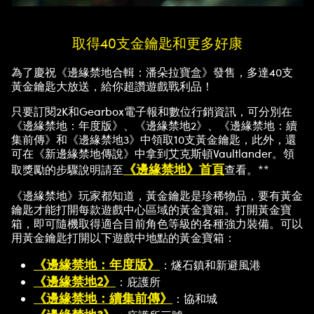
資料
傳輸
至
取得40支金鑰匙和更多好康
Goog
le伺
為了慶祝《邊緣禁地合輯：潘朵拉寶盒》發售，多達40支
服
黃金鑰匙大放送，給你超讚遊戲戰利品！
器。
只要訂閱2K和Gearbox電子報和數位行銷資訊，可分別在
《邊緣禁地：年度版》、《邊緣禁地2》、《邊緣禁地：續
集前傳》和《邊緣禁地3》中領取10支黃金鑰匙，此外，還
可在《新邊緣禁地傳說》中拿到艾克斯頓Vaultlander。領
《邊緣禁地》首頁
取獎勵的步驟說明請至
查看。**
《邊緣禁地》玩家都知道，黃金鑰匙是珍稀物品，要有黃金
鑰匙才能打開每款遊戲中心區域的黃金寶箱。打開黃金寶
箱，即可隨機取得適合目前角色等級的各種強力裝備。可以
用黃金鑰匙打開以下遊戲中地點的黃金寶箱：
《邊緣禁地：年度版》
：燧石鎮和新避風港
《邊緣禁地2》
：庇護所
《邊緣禁地：續集前傳》
：協和城