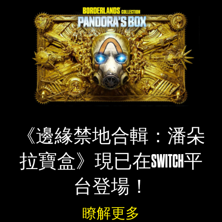
《邊緣禁地合輯：潘朵
拉寶盒》現已在SWITCH平
台登場！
瞭解更多