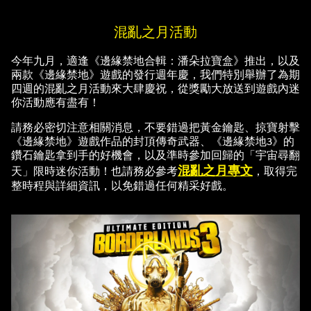
混亂之月活動
今年九月，適逢《邊緣禁地合輯：潘朵拉寶盒》推出，以及
兩款《邊緣禁地》遊戲的發行週年慶，我們特別舉辦了為期
四週的混亂之月活動來大肆慶祝，從獎勵大放送到遊戲內迷
你活動應有盡有！
請務必密切注意相關消息，不要錯過把黃金鑰匙、掠寶射擊
《邊緣禁地》遊戲作品的封頂傳奇武器、《邊緣禁地3》的
鑽石鑰匙拿到手的好機會，以及準時參加回歸的「宇宙尋翻
混亂之月專文
天」限時迷你活動！也請務必參考
，取得完
整時程與詳細資訊，以免錯過任何精采好戲。