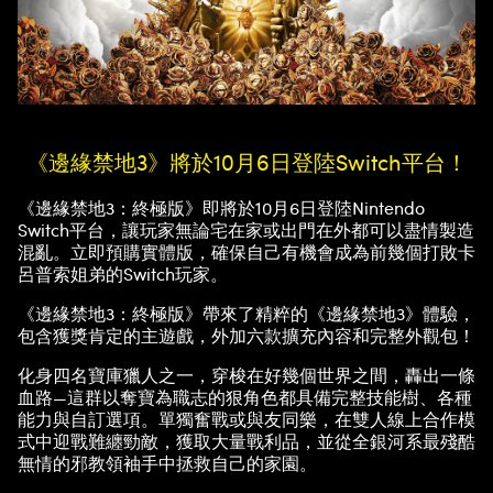
《邊緣禁地3》將於10月6日登陸Switch平台！
《邊緣禁地3：終極版》即將於10月6日登陸Nintendo
Switch平台，讓玩家無論宅在家或出門在外都可以盡情製造
混亂。立即預購實體版，確保自己有機會成為前幾個打敗卡
呂普索姐弟的Switch玩家。
《邊緣禁地3：終極版》帶來了精粹的《邊緣禁地3》體驗，
包含獲獎肯定的主遊戲，外加六款擴充內容和完整外觀包！
化身四名寶庫獵人之一，穿梭在好幾個世界之間，轟出一條
血路—這群以奪寶為職志的狠角色都具備完整技能樹、各種
能力與自訂選項。單獨奮戰或與友同樂，在雙人線上合作模
式中迎戰難纏勁敵，獲取大量戰利品，並從全銀河系最殘酷
無情的邪教領袖手中拯救自己的家園。