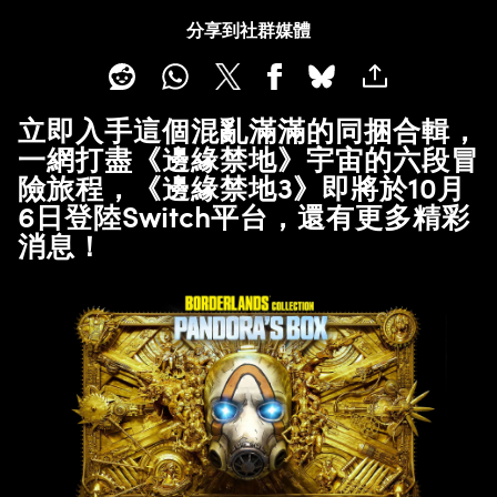
分享到社群媒體
立即入手這個混亂滿滿的同捆合輯，
一網打盡《邊緣禁地》宇宙的六段冒
險旅程，《邊緣禁地3》即將於10月
6日登陸Switch平台，還有更多精彩
消息！