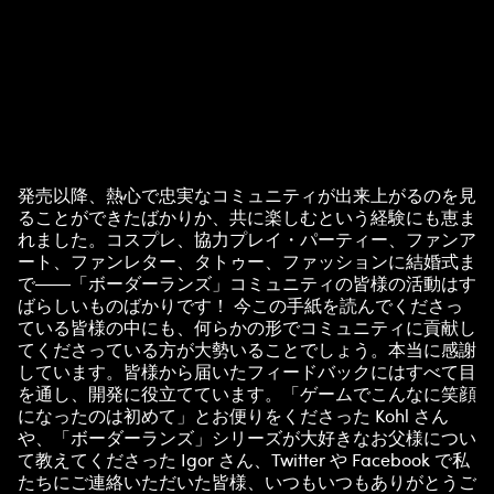
発売以降、熱心で忠実なコミュニティが出来上がるのを見
A
ることができたばかりか、共に楽しむという経験にも恵ま
れました。コスプレ、協力プレイ・パーティー、ファンア
c
ート、ファンレター、タトゥー、ファッションに結婚式ま
で――「ボーダーランズ」コミュニティの皆様の活動はす
c
ばらしいものばかりです！ 今この手紙を読んでくださっ
ている皆様の中にも、何らかの形でコミュニティに貢献し
e
てくださっている方が大勢いることでしょう。本当に感謝
しています。皆様から届いたフィードバックにはすべて目
を通し、開発に役立てています。「ゲームでこんなに笑顔
p
になったのは初めて」とお便りをくださった Kohl さん
や、「ボーダーランズ」シリーズが大好きなお父様につい
t
て教えてくださった Igor さん、Twitter や Facebook で私
たちにご連絡いただいた皆様、いつもいつもありがとうご