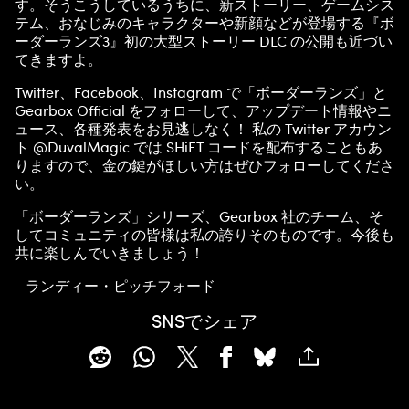
ライ
す。そうこうしているうちに、新ストーリー、ゲームシス
テム、おなじみのキャラクターや新顔などが登場する『ボ
バシ
ーダーランズ3』初の大型ストーリー DLC の公開も近づい
ーポ
てきますよ。
リシ
ー
と
Twitter、Facebook、Instagram で「ボーダーランズ」と
Gearbox Official をフォローして、アップデート情報やニ
Goog
ュース、各種発表をお見逃しなく！ 私の Twitter アカウン
leサ
ト @DuvalMagic では SHiFT コードを配布することもあ
ーバ
りますので、金の鍵がほしい方はぜひフォローしてくださ
ーへ
い。
のデ
ータ
「ボーダーランズ」シリーズ、Gearbox 社のチーム、そ
転送
してコミュニティの皆様は私の誇りそのものです。今後も
に同
共に楽しんでいきましょう！
意し
たも
- ランディー・ピッチフォード
のと
みな
SNSでシェア
され
ま
す。