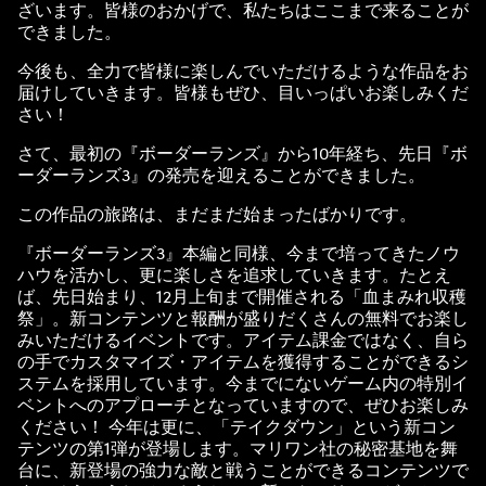
&
ざいます。皆様のおかげで、私たちはここまで来ることが
できました。
P
今後も、全力で皆様に楽しんでいただけるような作品をお
届けしていきます。皆様もぜひ、目いっぱいお楽しみくだ
l
さい！
a
さて、最初の『ボーダーランズ』から10年経ち、先日『ボ
ーダーランズ3』の発売を迎えることができました。
y
この作品の旅路は、まだまだ始まったばかりです。
『ボーダーランズ3』本編と同様、今まで培ってきたノウ
ハウを活かし、更に楽しさを追求していきます。たとえ
再生
ば、先日始まり、12月上旬まで開催される「血まみれ収穫
をク
祭」。新コンテンツと報酬が盛りだくさんの無料でお楽し
リッ
みいただけるイベントです。アイテム課金ではなく、自ら
クす
の手でカスタマイズ・アイテムを獲得することができるシ
る
ステムを採用しています。今までにないゲーム内の特別イ
と、
ベントへのアプローチとなっていますので、ぜひお楽しみ
YouT
ください！ 今年は更に、「テイクダウン」という新コン
ube
テンツの第1弾が登場します。マリワン社の秘密基地を舞
のプ
台に、新登場の強力な敵と戦うことができるコンテンツで