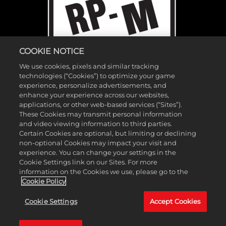
COOKIE NOTICE
We use cookies, pixels and similar tracking
technologies (“Cookies”) to optimize your game
experience, personalize advertisements, and
enhance your experience across our websites,
applications, or other web-based services (“Sites”).
These Cookies may transmit personal information
and video viewing information to third parties.
©2026 Gearbox Software. Published by 2K Games. Developed by
Certain Cookies are optional, but limiting or declining
non-optional Cookies may impact your visit and
Gearbox. Gearbox, Borderlands, and related logos are all trademarks
experience. You can change your settings in the
of Gearbox Software, LLC. 2K and the 2K logo are trademarks of
Cookie Settings link on our Sites. For more
Take-Two Interactive Software, Inc. All other marks and trademarks
information on the Cookies we use, please go to the
Cookie Policy
are the property of their respective owners. All rights reserved.
Cookie Settings
Accept Cookies
ボーダーランズ・リサーチ研究所をお探しなら
こちら
。ボーダーランズ・サ
イエンス・リサーチ財団を探しているなら
こちら
。