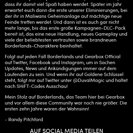
esti
dass ihr damit viel Spaß haben werdet. Später im Jahr
erwartet euch dann die erste unserer Eliminierungen, bei
mm
der ihr in Maliwans Geheimanlage auf mächtige neue
unge
Feinde treffen werdet. Und dann ist es auch gar nicht
n
mehr lange, bis das erste große Kampagnen-DLC-Pack
von
bereit ist, das eine neue Handlung, neues Gameplay und
YouT
viele der beliebtesten vertrauten sowie brandneuen
Borderlands-Charaktere beinhaltet.
ube
und
Folgt auf jeden Fall Borderlands und Gearbox Official
der
auf Twitter, Facebook und Instagram, um in Sachen
Übert
Updates, News und Ankündigungen immer auf dem
ragu
Laufenden zu sein. Und wenn ihr auf Goldene Schlüssel
ng
steht, folgt mir auf Twitter unter @DuvalMagic und haltet
von
nach SHiFT-Codes Ausschau!
Date
n an
Mein Stolz auf Borderlands, das Team hier bei Gearbox
die
und vor allem diese Community war noch nie größer. Die
Goog
ersten zehn Jahre waren der Wahnsinn!
le-
Serve
- Randy Pitchford
r zu.
AUF SOCIAL MEDIA TEILEN