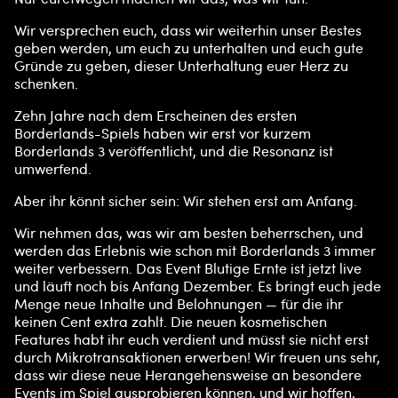
l
Wir versprechen euch, dass wir weiterhin unser Bestes
a
geben werden, um euch zu unterhalten und euch gute
Gründe zu geben, dieser Unterhaltung euer Herz zu
y
schenken.
Zehn Jahre nach dem Erscheinen des ersten
Borderlands-Spiels haben wir erst vor kurzem
Inde
Borderlands 3 veröffentlicht, und die Resonanz ist
m du
umwerfend.
auf
Aber ihr könnt sicher sein: Wir stehen erst am Anfang.
"Spie
len"
Wir nehmen das, was wir am besten beherrschen, und
klicks
werden das Erlebnis wie schon mit Borderlands 3 immer
t,
weiter verbessern. Das Event Blutige Ernte ist jetzt live
stim
und läuft noch bis Anfang Dezember. Es bringt euch jede
mst
Menge neue Inhalte und Belohnungen — für die ihr
du
keinen Cent extra zahlt. Die neuen kosmetischen
den
Features habt ihr euch verdient und müsst sie nicht erst
Date
durch Mikrotransaktionen erwerben! Wir freuen uns sehr,
nsch
dass wir diese neue Herangehensweise an besondere
utzb
Events im Spiel ausprobieren können, und wir hoffen,