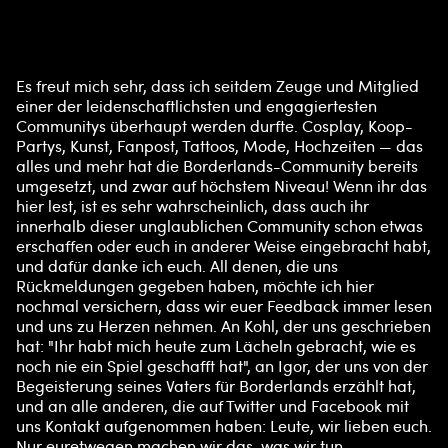
Es freut mich sehr, dass ich seitdem Zeuge und Mitglied
A
einer der leidenschaftlichsten und engagiertesten
Communitys überhaupt werden durfte. Cosplay, Koop-
c
Partys, Kunst, Fanpost, Tattoos, Mode, Hochzeiten — das
alles und mehr hat die Borderlands-Community bereits
c
umgesetzt, und zwar auf höchstem Niveau! Wenn ihr das
hier lest, ist es sehr wahrscheinlich, dass auch ihr
e
innerhalb dieser unglaublichen Community schon etwas
erschaffen oder euch in anderer Weise eingebracht habt,
und dafür danke ich euch. All denen, die uns
p
Rückmeldungen gegeben haben, möchte ich hier
nochmal versichern, dass wir euer Feedback immer lesen
t
und uns zu Herzen nehmen. An Kohl, der uns geschrieben
hat: "Ihr habt mich heute zum Lächeln gebracht, wie es
&
noch nie ein Spiel geschafft hat", an Igor, der uns von der
Begeisterung seines Vaters für Borderlands erzählt hat,
P
und an alle anderen, die auf Twitter und Facebook mit
uns Kontakt aufgenommen haben: Leute, wir lieben euch.
Nur euretwegen machen wir das, was wir tun.