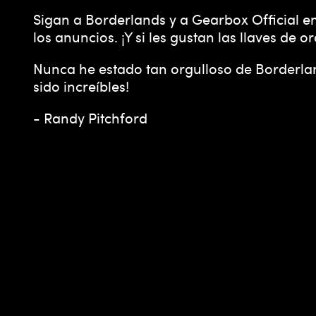
y
Sigan a Borderlands y a Gearbox Official en
los anuncios. ¡Y si les gustan las llaves de
Nunca he estado tan orgulloso de Borderlan
Al
sido increíbles!
hace
r clic
- Randy Pitchford
en
juga
r,
acep
tas
la
polít
ica
de
priv