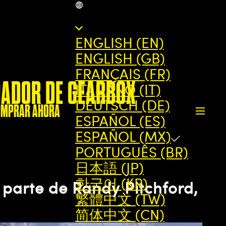
MX
ENGLISH (EN)
ENGLISH (GB)
FRANÇAIS (FR)
DADOR DE GEARBOX
ITALIANO (IT)
DEUTSCH (DE)
OMPRAR AHORA
ESPAÑOL (ES)
ESPAÑOL (MX)
PORTUGUÊS (BR)
日本語 (JP)
한국어 (KR)
 parte de Randy Pitchford,
繁體中文 (TW)
简体中文 (CN)