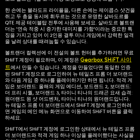
한 손에는 블라도프 라이플을, 다른 손에는 제이콥스 샷건을
쥐고 두 총을 동시에 휘두르는 것으로 유명한 살바도르를
QTE 제공 테이블탑 전투에 사용해 보세요. 살바도르 볼트랜
더는 '연속 적중 시 증가한 대미지를 가함'이라는 중요한 특
징을 가지고 있어 이 2인용 결투 미니 게임에서 강력한 일격
을 날려 상대를 때려눕힐 수 있습니다.
볼트랜더 컬렉션에 이 전설의 볼트 헌터를 추가하려면 무료
Gearbox SHiFT 사이
SHiFT 계정이 필요하며, 이 계정은
트
에서 만들 수 있습니다. 계정을 만들었다면 동일한 인증
된 SHiFT 계정으로 로그인하여 뉴 테일즈 프롬 더 보더랜드
와 다음 게임 중 하나를 플레이하기만 하면 됩니다. 적격 게
임은 보더랜드: 올해의 게임 에디션, 보드랜드 2, 보더랜드:
더 프리 시퀄, 보더랜드 3, 타이니 티나의 드래곤 요새 습격:
원더랜드 원 샷 어드벤처, 타이니 티나의 원더랜드입니다.
뉴 테일즈 프롬 더 보더랜드에서 SHiFT 계정에 로그인하려
면 게임의 메인 메뉴 화면으로 이동하여 SHiFT 버튼을 클릭
하세요.
SHiFT에서 SHiFT 계정에 로그인한 상태에서 뉴 테일즈 프롬
더 보더랜드와 적격 게임 하나 이상을 플레이했다는 사실을