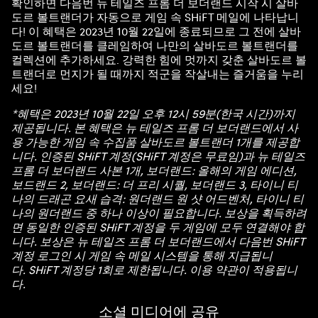
확인하면 다음번 뉴 테일즈 프롬 더 보더랜드 시작 시 살바
도르 볼트랜더가 자동으로 게임 속 SHiFT 메일에 나타납니
다! 이 혜택은 2023년 10월 22일에 종료되므로 그 전에 살바
도르 볼트랜더를 클레임하여 나만의 살바도르 볼트랜더를
컬렉션에 추가하세요. 강력한 힘에 멋까지 갖춘 살바도르 볼
트랜더로 먼지가 될 때까지 적군을 작살내는 즐거움을 누리
세요!
*혜택은 2023년 10월 22일 오후 12시 59분(한국 시간)까지
제공됩니다. 본 혜택은 뉴 테일즈 프롬 더 보더랜드에서 사
용 가능한 게임 속 수집품 살바도르 볼트랜더 1개를 제공합
니다. 인증된 SHiFT 계정(SHiFT 계정은 무료임)과 뉴 테일즈
프롬 더 보더랜드 사본 1개, 보더랜드: 올해의 게임 에디션,
보드랜드 2, 보더랜드: 더 프리 시퀄, 보더랜드 3, 타이니 티
나의 드래곤 요새 습격: 원더랜드 원 샷 어드벤처, 타이니 티
나의 원더랜드 중 하나 이상이 필요합니다. 보상을 획득하려
면 동일한 인증된 SHiFT 계정을 두 게임에 모두 연결해야 합
니다. 보상은 뉴 테일즈 프롬 더 보더랜드에서 다음번 SHiFT
계정 로그인 시 게임 속 메일 시스템을 통해 지급됩니
다. SHiFT 계정당 1회로 제한됩니다. 이용 약관이 적용됩니
다.
소셜 미디어에 공유