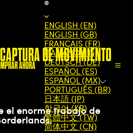
MX
ENGLISH (EN)
ENGLISH (GB)
FRANÇAIS (FR)
LA CAPTURA DE MOVIMIENTO
ITALIANO (IT)
DEUTSCH (DE)
OMPRAR AHORA
ESPAÑOL (ES)
ESPAÑOL (MX)
PORTUGUÊS (BR)
日本語 (JP)
한국어 (KR)
e el enorme trabajo de
繁體中文 (TW)
orderlands.
简体中文 (CN)