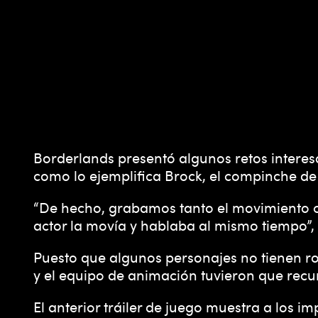
A
c
c
e
Borderlands presentó algunos retos interesa
como lo ejemplifica Brock, el compinche de
p
“De hecho, grabamos tanto el movimiento co
t
actor la movía y hablaba al mismo tiempo”,
Puesto que algunos personajes no tienen ros
&
y el equipo de animación tuvieron que recur
P
El anterior tráiler de juego muestra a los 