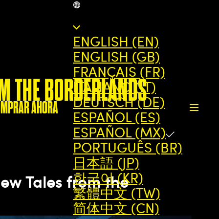
MX
ENGLISH (EN)
ENGLISH (GB)
FRANÇAIS (FR)
OM THE BORDERLANDS
ITALIANO (IT)
DEUTSCH (DE)
OMPRAR AHORA
ESPAÑOL (ES)
ESPAÑOL (MX)
PORTUGUÊS (BR)
日本語 (JP)
한국어 (KR)
ew Tales from the
繁體中文 (TW)
简体中文 (CN)