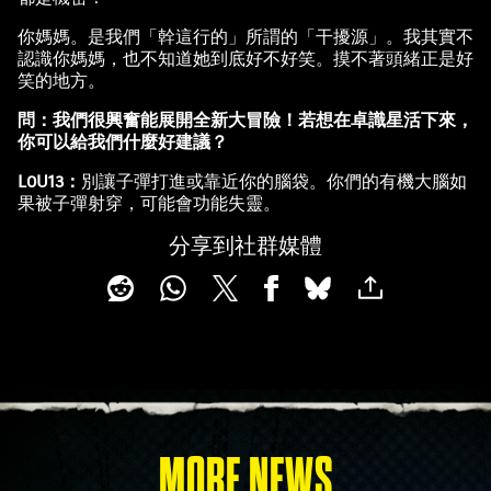
你媽媽。是我們「幹這行的」所謂的「干擾源」。我其實不
認識你媽媽，也不知道她到底好不好笑。摸不著頭緒正是好
笑的地方。
問：我們很興奮能展開全新大冒險！若想在卓識星活下來，
你可以給我們什麼好建議？
L0U13：
別讓子彈打進或靠近你的腦袋。你們的有機大腦如
果被子彈射穿，可能會功能失靈。
分享到社群媒體
MORE NEWS