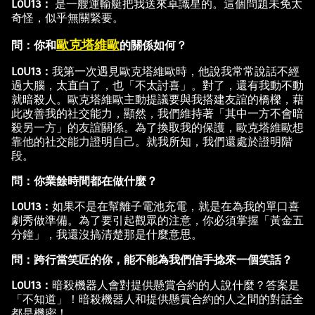
L0U13：
是一艘運輸艇把我送來卓識星的。這個問題未免太
奇怪，似乎無關緊要。
歐克塔維歐
問：你和
的關係如何？
L0U13：
我第一次遇見歐克塔維歐時，他說我常常說話不經
過大腦，太直白了，也「不太討喜」。對了，還有我動不動
就暗殺人。歐克塔維歐主動提議要與我搭建友誼的橋樑，藉
此改善我的社交能力，顯然，我們維持著「其中一方不會暗
殺另一方」的友誼關係。為了換取我的保護，歐克塔維歐想
靠他的社交能力證明自己。就我所知，我們還處於證明階
段。
問：你業餘時間都在做什麼？
L0U13：
如果不是在幫離子電池充電，就是在為我的單口喜
劇秀做準備。為了要引起觀眾的注意，你必須掌握「黃金五
分鐘」，我還沒搞清楚那是什麼意思。
問：跨行當笑匠的你，能不能為我們信手捻來一個笑話？
L0U13：
暗殺機器人會對提供懸賞合約的人說什麼？答案是
「不知道」！暗殺機器人和提供懸賞合約的人之間的對話全
都是機密！