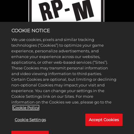
COOKIE NOTICE
We use cookies, pixels and similar tracking
technologies (“Cookies”) to optimize your game
experience, personalize advertisements, and
enhance your experience across our websites,
applications, or other web-based services (“Sites”).
These Cookies may transmit personal information
and video viewing information to third parties.
©2026 Gearbox Software。2K Games發行。Gearbox開發。Gearbox、
Certain Cookies are optional, but limiting or declining
Borderlands和相關標誌皆為Gearbox Software, LLC.的商標。2K及2K標誌
non-optional Cookies may impact your visit and
experience. You can change your settings in the
為Take-Two Interactive Software, Inc.的商標。所有其他標誌及商標皆為其
Cookie Settings link on our Sites. For more
各自所有者的財產。保留所有權利。
information on the Cookies we use, please go to the
Cookie Policy
如果你要找的是「Borderlands Research Institute」，
請點擊這裡
。如果
Cookie Settings
Accept Cookies
你要找的是「Borderland Sciences Research Foundation」，
請點擊這
裡
。