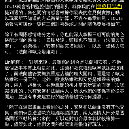
開發日誌#1
L0U13就會密切監控他們的關係。就像我們在
提到過的，角色間的情感會根據你發表的意見與實際行動，
以玩家所不知道的方式衡量計算，不過在每章結尾，L0U13
的報告可讓你一窺這三個討喜魯蛇之間的關係發展得如何。
除了有團隊感情總分之外，你也能深入掌握三組可能的角色
搭配之間的進展：「四肢發達，頭腦也不簡單」（法蘭與安
努）、「姊弟檔」（安努和歐克塔維歐），以及「優格與塔
可」（法蘭和歐克塔維歐）。
Lin解釋：「對我來說，最難寫的組合是法蘭和安努，不過
這個故事本質上就是如此。法蘭和歐克塔維歐早就認識彼此
了，而法蘭儘管要擔負重建店舖的龐大開銷，還是給了歐克
塔維歐一份工作。此外，歐克塔維歐和安努是領養來的姊
弟，兩人一起長大。在遊戲開始後才當著玩家的面第一次認
識彼此的，只有安努和法蘭兩人，所以他們的關係等於從零
開始，並沒有事先建立好的感情基礎或任何淵源。」
「除了在遊戲畫面上看到的之外，安努和法蘭並沒有其他交
集，他們倆是透過歐克塔維歐認識的，兩人感情大部分是透
過團隊互動培養出來的，所以這對組合原本就比較複雜一
點，儘管如此，他們之間的默契還是很值得玩味。」