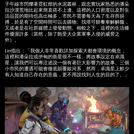
子午線市閃爍著霓虹燈的水泥叢林，跟忠實玩家熟悉的潘朵
拉沙漠荒地比起來簡直搭不上邊。這裡的人口密度以及對生
活品質的期待也高出極多，市民不需要每天為了生存而拚
搏，於是有了空閒時間可以去購物、找塔可餅餐車解解饞，
又或者是在社群媒體上發發動態。相較之下，這裡的生活條
件優渥許多（當然，除了飽受大企業軍事入侵的威脅之
外）。
Lin指出：「我個人非常喜歡詳加探索大都會環境的概念，
這裡和潘朵拉或伊甸的衛星很不一樣。將故事設定在卓識
星，讓我們可以專注述說一個有著巨大影響力的故事。三個
小市民的遭遇可能會徹底顛覆銀河系，然而，卓識星上鮮少
有人知道自己存在的意義，更不用說找到人生的目的了。」