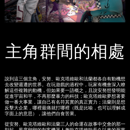
主角群間的相處
說到這三個主角，安努、歐克塔維歐和法蘭都各自有動機想
去改變週遭的世界。在玩遊戲的過程中，玩家有機會深入瞭
解這些複雜的動機，但如果要一語概之，且說安努想發明能
促進宇宙和平，不再那麼暴力的科技；歐克塔維歐夢想著要
做一番大事業，讓自己有名符其實的真正實力；法蘭則是想
反擊大企業，哪裡最痛就打哪裡（既是比喻，也可以理解成
字面上的意思），讓他們自食苦果。
從安努、歐克塔維歐和法蘭三人的命運在故事中交會的那一
刻起，風度翩翩的刺客機器人兼歐克塔維歐長久以來的死黨