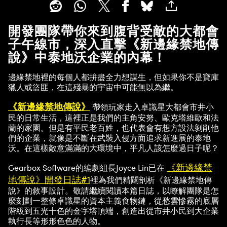
開發團隊帶你來到腹背受敵的大都會
子午線市，深入直擊《新邊緣禁地傳
說》中泰地沃企業的內幕！
邊緣禁地裡的每個人都拚盡全力想謀生，但如果你不是寶庫
獵人或盜匪，在這殘暴的宇宙中可能無以為繼。
《新邊緣禁地傳說》
帶領玩家走入卓識星大都會市井小
民的日常生活，這裡正是我們的主角安努、歐克塔維歐和法
蘭的家園。但是有平民老百姓，也代表會有想方設法剝削他
們的企業，就像是不斷在武裝入侵方面追求新進展的泰地
沃。在這樣敵意滿滿的大環境中，平凡人該怎麼過日子呢？
《新邊緣禁
Gearbox Software的編劇組長Joyce Lin已在
地傳說》開發日誌#1
裡為我們精闢剖析《新邊緣禁地傳
說》的敘事設計。敬請繼續閱讀本篇日誌，以瞭解團隊是怎
麼刻劃一整條卓識星的資本主義食物鏈，從愁雲慘霧的底層
階級到五光十色的金字塔頂端，創造出從市井小民到大企業
執行長等形形色色的人物。