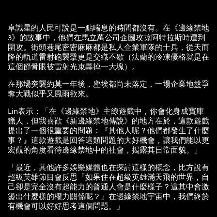
卓識星的人民可說是一點喘息的時間都沒有。在《邊緣禁地
3》的故事中，他們在馬立萬公司企圖攻掠阿特拉斯時遭到
圍攻。街頭巷尾密密麻麻都是私人企業軍隊的士兵，從天而
降的軌道雷射砲襲擊更是交織不歇（法蘭的冷凍優格就是在
這個節骨眼被雷射光束轟掉一大塊）。
在那場突襲約莫一年後，塵埃都尚未落定，一場企業地盤爭
奪大戰似乎又風雨欲來。
Lin表示：「在《邊緣禁地》主線遊戲中，你會化身成寶庫
獵人，但我喜歡《新邊緣禁地傳說》的地方在於，這款遊戲
提出了一個很重要的問題：『其他人呢？他們都發生了什麼
事？』這款遊戲是回答這類問題的大好機會，讓我們能以更
宏觀的角度看待邊緣禁地中的社會，揭露其日常面貌。」
「最近，其他許多娛樂媒體也在探討這樣的概念，比方說有
超級英雄節目會反思『如果住在超級英雄滿天飛的世界，自
己卻是完全沒有超能力的普通人會是什麼樣子？這其中會激
盪出什麼樣的權力關係呢？』在邊緣禁地宇宙中，我們終於
有機會可以好好思考這個問題。」