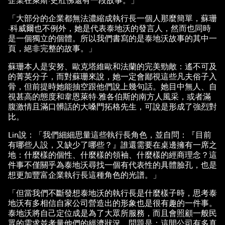
「大部分的企業都無法濃縮成執行長一個人那麼簡單，蘇珊
·科威爾也不例外，她是代表泰地沃的發言人，然而也同時
是一個獨立的個體。所以我們書寫的是泰地沃故事的其中一
頁，絕非完整的故事。」
蘇珊本人是安努、歐克塔維歐和法蘭的完美勁敵：遙不可及
的菁英分子，而對蘇珊來說，她一定會鄙視這些凡夫俗子入
骨，但前提時她能抽空跟他們說上幾句話。她目中無人、自
視甚高的態度和韋恩萊特·雅各伯斯的南方人風采，或者滿
腹激情且滿口髒話的大嗓門拓格先生，可說是形成了強烈對
比。
Lin說：「我們細細思量這些執行長角色，並自問：『目前
有哪些人設，又缺少了哪些？』誰還需要在桌邊擁有一席之
地：什麼樣的個性、什麼樣的領袖、什麼樣的經商理念？這
件事不僅關乎為泰地沃尋找一個有代表性的具體臉孔，也是
想更加豐富企業執行長這種角色的光譜。」
「但當我們不斷發想泰地沃的執行長是什麼樣子時，思考泰
地沃有多相信自家公司營造出的形象也是很有趣的一件事。
泰地沃將自己定位成是為了大眾所服務，而且會照顧一般民
眾的需求並考量他們的經濟狀況。問題是：這間公司有多真