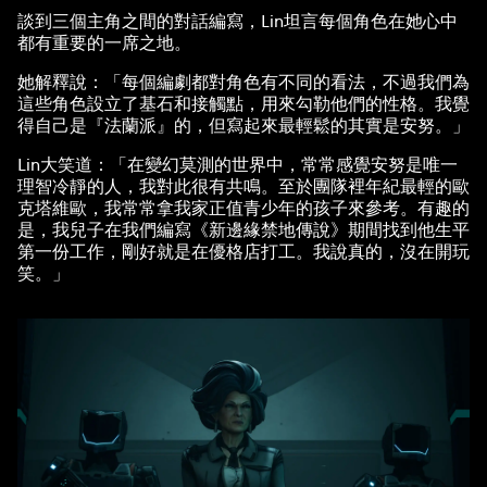
談到三個主角之間的對話編寫，Lin坦言每個角色在她心中
都有重要的一席之地。
她解釋說：「每個編劇都對角色有不同的看法，不過我們為
這些角色設立了基石和接觸點，用來勾勒他們的性格。我覺
得自己是『法蘭派』的，但寫起來最輕鬆的其實是安努。」
Lin大笑道：「在變幻莫測的世界中，常常感覺安努是唯一
理智冷靜的人，我對此很有共鳴。至於團隊裡年紀最輕的歐
克塔維歐，我常常拿我家正值青少年的孩子來參考。有趣的
是，我兒子在我們編寫《新邊緣禁地傳說》期間找到他生平
第一份工作，剛好就是在優格店打工。我說真的，沒在開玩
笑。」