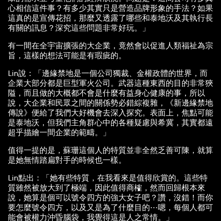
心相信這件事？有多少其實只是營造品牌形象的手法？如果
這真的是宣傳花招，那麼又透露了哪些和泰地沃及其執行長
有關的訊息？深究這些問題非常好玩。」
有一間在全宇宙擴張的大企業，竟然會以促進人類福祉為宗
旨，這樣的想法可能是有瑕疵的。
Lin說：「邊緣禁地是一個公司獨裁、金權政體的世界，而
企業大部分都是巨型軍火公司。武器這種東西的目的非常狹
隘，而且做的大概都不會是什麼有益身心健康的事，所以
說，大企業和民眾之間的關係勢必錯綜複雜，《新邊緣禁地
傳說》便給了我們大好機會去深入探究。表面上，焦點可能
是泰地沃，但我們主角群心中的各種疑慮與希冀，其實都遠
超乎描繪一間企業的範疇。」
值得一提的是，蘇珊這個人的特質並非全然乏善可陳，就算
是她無情踏扁對手的時候也一樣。
Lin點出：「她有些特質，在我看來是值得欣賞的。這些特
質雖然被放大到了極端，因此值得商榷，然而回歸根本來
說，她算是個可以號令四方的強大女子吧？讚，沒錯！而你
要怎麼號令四方，以及又是為了什麼目的⋯嗯，每個人都可
能會被權力沖昏腦袋，我覺得這是人之常情。」