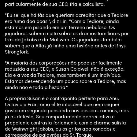
particularmente de sua CEO fria e calculista.
"Eu sei que há fãs que queriam acreditar que a Tediore
era 'uma doa boas'", diz Lin. "Com a Tediore, ainda
estamos em pisando em um terreno nebuloso. Os
jogadores sabem muito sobre os dramas familiares por
trás da Jakobs e da Maliwan. Os jogadores também
sabem que a Atlas já tinha uma história antes de Rhys
Strongfork.
"A maioria das corporações não pode ser facilmente
reduzida a seu CEO, e Susan Coldwell não é exceção.
Ela é a voz da Tediore, mas também é um indivíduo.
Estamos desvendendo um pouco sobre a Tediore, mas
ainda não é toda a história."
A própria Susan é o contraponto perfeito para Anu,
Octavio e Fran: uma elite intocável que nem sequer
gasta um segundo pensando nas pessoas comuns, mas
já as detesta. Seu comportamento depreciativo e
prepotente contrasta fortemente com o charme sulista
de Wainwright Jakobs, ou os gritos apaixonados e
carregados de palavrões do Sr. Torgue.