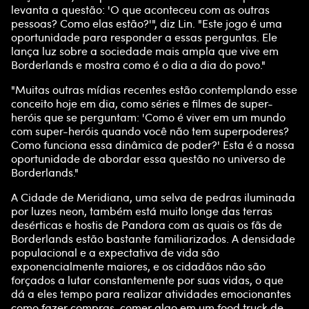
levanta a questão: 'O que aconteceu com as outras
pessoas? Como elas estão?'", diz Lin. "Este jogo é uma
oportunidade para responder a essas perguntas. Ele
lança luz sobre a sociedade mais ampla que vive em
Borderlands e mostra como é o dia a dia do povo."
"Muitas outras mídias recentes estão contemplando esse
conceito hoje em dia, como séries e filmes de super-
heróis que se perguntam: 'Como é viver em um mundo
com super-heróis quando você não tem superpoderes?
Como funciona essa dinâmica de poder?' Esta é a nossa
oportunidade de abordar essa questão no universo de
Borderlands."
A Cidade de Meridiana, uma selva de pedras iluminada
por luzes neon, também está muito longe das terras
desérticas e hostis de Pandora com as quais os fãs de
Borderlands estão bastante familiarizados. A densidade
populacional e a expectativa de vida são
exponencialmente maiores, e os cidadãos não são
forçados a lutar constantemente por suas vidas, o que
dá a eles tempo para realizar atividades emocionantes
como fazer compras, comer algo em um food truck de