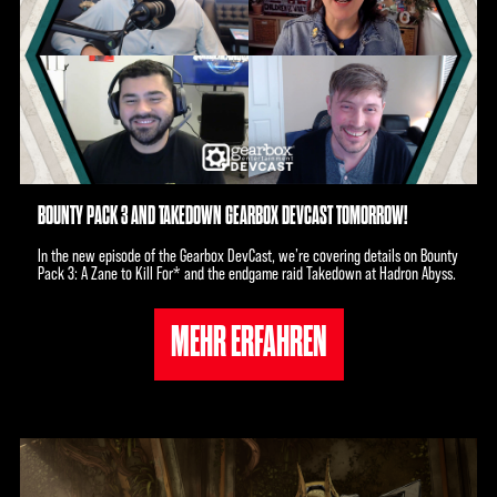
BOUNTY PACK 3 AND TAKEDOWN GEARBOX DEVCAST TOMORROW!
In the new episode of the Gearbox DevCast, we’re covering details on Bounty
Pack 3: A Zane to Kill For* and the endgame raid Takedown at Hadron Abyss.
MEHR ERFAHREN