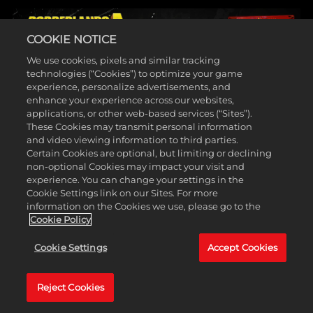
COOKIE NOTICE
We use cookies, pixels and similar tracking
technologies (“Cookies”) to optimize your game
experience, personalize advertisements, and
enhance your experience across our websites,
applications, or other web-based services (“Sites”).
These Cookies may transmit personal information
and video viewing information to third parties.
Certain Cookies are optional, but limiting or declining
non-optional Cookies may impact your visit and
experience. You can change your settings in the
IN BORDERLANDS 4 STEHT DAS SAISONALE MINI-EVENT „SCHRECKEN VON
Cookie Settings link on our Sites. For more
KAIROS“ AN
information on the Cookies we use, please go to the
Cookie Policy
Schnapp dir diesen SHiFT-Code für neue Kosmetika und sichere dir eine
Chance auf neue Beute, indem du Welt-Bosse tötest!
Cookie Settings
Accept Cookies
MEHR ERFAHREN
Reject Cookies