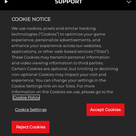
SUPPORT
COOKIE NOTICE
We use cookies, pixels and similar tracking
technologies (“Cookies”) to optimize your game
experience, personalize advertisements, and
enhance your experience across our websites,
applications, or other web-based services (“Sites”).
These Cookies may transmit personal information
and video viewing information to third parties.
Certain Cookies are optional, but limiting or declining
non-optional Cookies may impact your visit and
©2025 Gearbox Software. Veröffentlicht von 2K Games. Entwickelt
experience. You can change your settings in the
Cookie Settings link on our Sites. For more
von Gearbox. Gearbox, Borderlands und die dazugehörigen
information on the Cookies we use, please go to the
Borderlands-Logos sind alle Marken von Gearbox Software, LLC. 2K
Cookie Policy
und das 2K-Logo sind Marken von Take-Two Interactive Software,
Cookie Settings
Accept Cookies
Inc. Alle anderen Marken sind Eigentum ihrer jeweiligen Besitzer. Alle
Rechte vorbehalten.
Reject Cookies