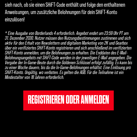
sieh nach, ob sie einen SHiFT-Code enthält und folge den enthaltenen
Anweisungen, um zusätzliche Belohnungen für dein SHiFT-Konto
einzulösen!
* Eine Ausgabe von Borderlands 4 erforderlich. Angebot endet um 23:59 Uhr PT am
31. Dezember 2030. Nutzer müssen den Nutzungsbestimmungen zustimmen und sich
aktiv für den Erhalt von Newslettern und digitalem Marketing von 2K und Gearbox
über ein verifiziertes SHiFT-Konto registrieren und sich anschließend im verifizierten
SHiFT-Konto anmelden, um die Belohnungen zu erhalten. Die Enddaten des E-Mail-
Belohnungsangebots mit SHiFT-Code werden in der jeweiligen E-Mail angegeben. Die
Vergabe der In-Game-Beute durch die Goldenen Schlüssel erfolgt zufällig. Es kann bis
zu einer Woche dauern, bis du die In-Game-Belohnungen erhältst. Eine Einlösung pro
SHiFT-Konto. Ungültig, wo verboten. Es gelten die AGB. Für die Teilnahme ist ein
Mindestalter von 18 Jahren erforderlich.
REGISTRIEREN ODER ANMELDEN