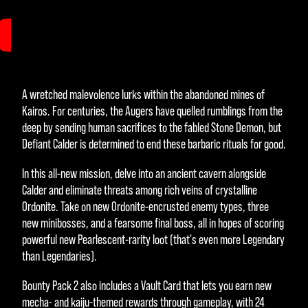
Accept & Play
A wretched malevolence lurks within the abandoned mines of
Indem du auf "Spielen"
Kairos. For centuries, the Augers have quelled rumblings from the
klickst, stimmst du den
deep by sending human sacrifices to the fabled Stone Demon, but
Datenschutzbestimmungen
Defiant Calder is determined to end these barbaric rituals for good.
von YouTube
und der
Übertragung von Daten an
In this all-new mission, delve into an ancient cavern alongside
die Google-Server zu.
Calder and eliminate threats among rich veins of crystalline
Ordonite. Take on new Ordonite-encrusted enemy types, three
new minibosses, and a fearsome final boss, all in hopes of scoring
powerful new Pearlescent-rarity loot (that's even more Legendary
than Legendaries).
Bounty Pack 2 also includes a Vault Card that lets you earn new
mecha- and kaiju-themed rewards through gameplay, with 24