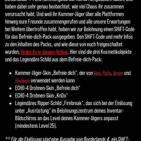
haben dabei sehr genau beobachtet, wie viel Chaos ihr zusammen
verursacht habt. Und weil ihr Kammer-Jäger über alle Plattformen
hinweg eure Freunde zusammengerufen und alle unsere Erwartungen
bei Weitem übertroffen habt, haben wir zur Belohnung einen SHiFT-Code
für das Befreie-dich-Pack ausgegeben. Den SHiFT-Code und mehr Infos
zu den Inhalten des Packs, und wie diese von euch freigeschaltet
wurden,
. Hier sind die drei Kosmetikobjekte
findet ihr in diesem Artikel
und das Legendäre Schild aus dem Befreie-dich-Pack:
Kammer-Jäger-Skin „Befreie dich“, der von
,
,
und
Vex
Rafa
Amon
verwendet werden kann
Harlowe
ECHO-4 Drohnen-Skin „Befreie dich“
ECHO-4 Drohnen-Skin „Kn0x“
Legendäres Ripper-Schild „Firebreak“, das sich bei der Einlösung
unter „Ausrüstung“ im Belohnungszentrum deines Inventar-
Bildschirms an das Level deines Kammer-Jägers anpasst
(mindestens Level 25).
** Für die Einlösung sind eine Ausgabe von Borderlands 4, ein SHiFT-