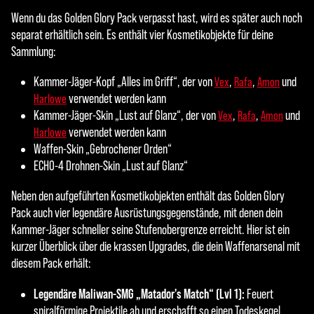
Wenn du das Golden Glory Pack verpasst hast, wird es später auch noch
separat erhältlich sein. Es enthält vier Kosmetikobjekte für deine
Sammlung:
Kammer-Jäger-Kopf „Alles im Griff“, der von
,
,
und
Vex
Rafa
Amon
verwendet werden kann
Harlowe
Kammer-Jäger-Skin „Lust auf Glanz“, der von
,
,
und
Vex
Rafa
Amon
verwendet werden kann
Harlowe
Waffen-Skin „Gebrochener Orden“
ECHO-4 Drohnen-Skin „Lust auf Glanz“
Neben den aufgeführten Kosmetikobjekten enthält das Golden Glory
Pack auch vier legendäre Ausrüstungsgegenstände, mit denen dein
Kammer-Jäger schneller seine Stufenobergrenze erreicht. Hier ist ein
kurzer Überblick über die krassen Upgrades, die dein Waffenarsenal mit
diesem Pack erhält:
Legendäre Maliwan-SMG „Matador's Match“ (Lvl 1):
Feuert
spiralförmige Projektile ab und erschafft so einen Todeskegel.