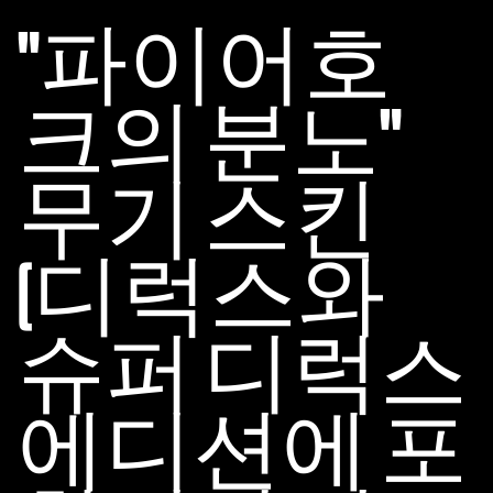
"파이어호
크의 분노"
무기 스킨
(디럭스와
슈퍼 디럭스
에디션에 포