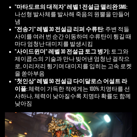
"마타도르의 대적자" 레벨 1 전설급 맬리완 SMG:
나선형 발사체를 발사해 죽음의 원뿔을 만들어
냄
"전송기" 레벨 30 전설급 리퍼 수류탄:
주변 적들
사이를 여러 번 순간 이동하며 수류탄이 튕길 때
마다 엄청난 대미지를 발생시킴
"사이드윈더" 레벨 30 전설급 토그 병기:
토그와
제이콥스의 기술과 만나 빚어낸 엄청난 걸작으
로, 이리저리 튕기며 대미지를 입히는 고속 로켓
을 쏟아부음
"첫인상" 레벨 50 전설급 다이달로스 어설트 라
이플:
체력이 가득한 적에게는 100% 치명타를 선
사하나, 체력이 낮아질수록 치명타 확률도 함께
낮아짐