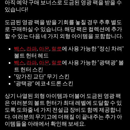
아직 예약 구매 보너스로 도금된 영광 팩을 받을 수
있습니다!
도금된 영광 팩을 받을 기회를 놓칠 경우 추후 별도
로 구매하실 수 있습니다. 해당 팩은 컬렉션에 추가
할 수 있는 다음 네 가지 외형 아이템을 포함합니다.
,
,
,
에 사용 가능한 "정신 차려"
벡스
라파
아몬
할로
볼트 헌터 헤드
,
,
,
에 사용 가능한 "광택광" 볼
벡스
라파
아몬
할로
트 헌터 스킨
"망가진 교단" 무기 스킨
"광택광" 에코-4 드론 스킨
상기 나열된 외형 아이템과 더불어 도금된 영광 팩
은 여러분의 볼트 헌터가 최대 레벨에 도달할 수 있
도록 도와줄 네 가지 전설급 장비도 함께 제공합니
다. 여러분의 무기고에 더해질 이 끝내주는 추가 아
이템들을 아래에서 확인해 보세요.