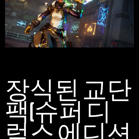
장식된 교단
팩(슈퍼 디
럭스 에디션