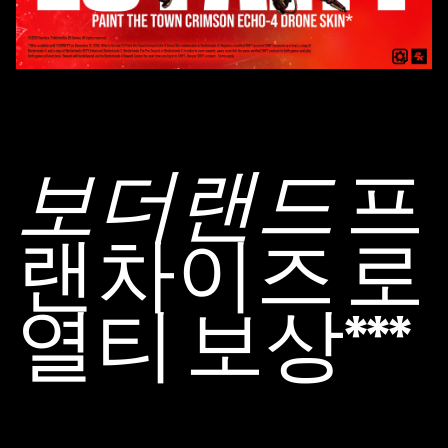
보더랜드
프
랜차이즈 로
열티 보상***