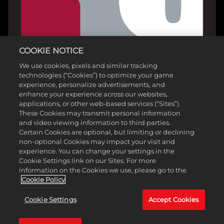
COOKIE NOTICE
We use cookies, pixels and similar tracking
technologies (“Cookies”) to optimize your game
experience, personalize advertisements, and
enhance your experience across our websites,
applications, or other web-based services (“Sites”).
These Cookies may transmit personal information
and video viewing information to third parties.
Certain Cookies are optional, but limiting or declining
non-optional Cookies may impact your visit and
experience. You can change your settings in the
Cookie Settings link on our Sites. For more
information on the Cookies we use, please go to the
©2025 Gearbox Software. 2K Games 제공. Gearbox 개발. Gearbox, 보더
Cookie Policy
랜드 및 관련 로고는 모드 Gearbox Software, LLC.의 상표입니다. 2K와 2K
Cookie Settings
Accept Cookies
로고는 Take-Two Interactive Software, Inc.의 상표입니다. 그 외 모든 상표
는 각 소유자의 재산입니다. All rights reserved.