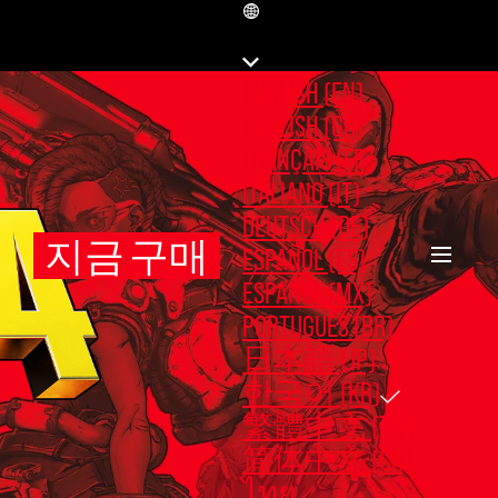
KR
ENGLISH (EN)
ENGLISH (GB)
FRANÇAIS (FR)
ITALIANO (IT)
DEUTSCH (DE)
지금 구매
ESPAÑOL (ES)
ESPAÑOL (MX)
PORTUGUÊS (BR)
日本語 (JP)
한국어 (KR)
繁體中文 (TW)
简体中文 (CN)
ไทย