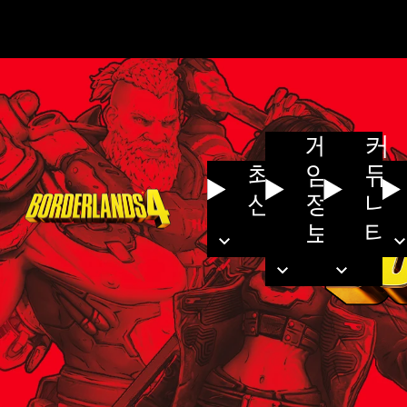
게
커
최
임
뮤
신
정
니
보
티