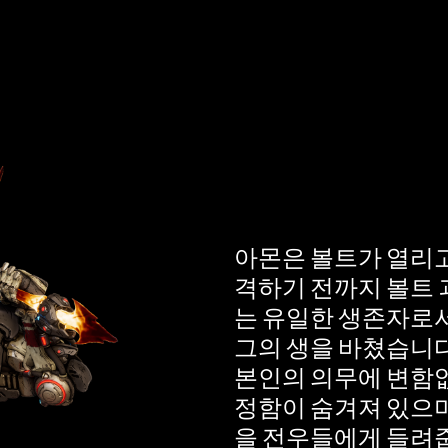
니다.
Accept
& Play
재생을 클
릭하면
아몬은 볼트가 열리고
YouTube의
격하기 전까지 볼트 
개인 정보
는 유일한 생존자로서
보호정책
그의 생을 바쳤습니다
에 동의하
본인의 의무에 변함없
는 것으로
정함이 숨겨져 있으며
간주되며,
을 전우들에게 들려