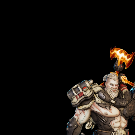
니다.
Accept
& Play
재생을 클
릭하면
YouTube의
개인 정보
보호정책
에 동의하
는 것으로
간주되며,