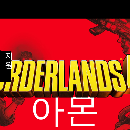
지
원
아몬