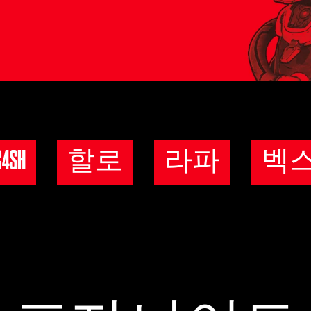
C4SH
할로
라파
벡