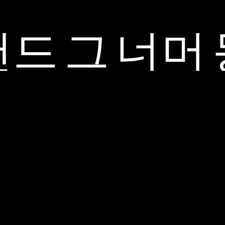
Accept
드 그 너머
& Play
재생을 클
릭하면
YouTube의
개인 정보
보호정책
에 동의하
는 것으로
간주되며,
데이터가
Google 서버
로 전송됩