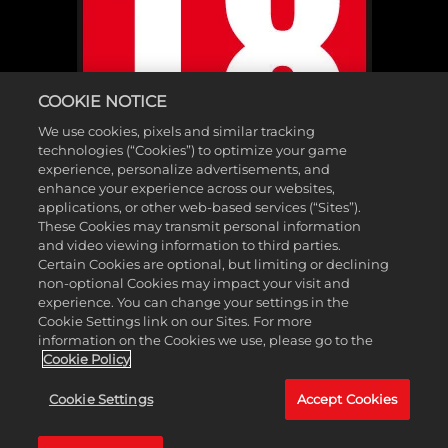
COOKIE NOTICE
We use cookies, pixels and similar tracking
technologies (“Cookies”) to optimize your game
experience, personalize advertisements, and
enhance your experience across our websites,
applications, or other web-based services (“Sites”).
These Cookies may transmit personal information
and video viewing information to third parties.
Certain Cookies are optional, but limiting or declining
non-optional Cookies may impact your visit and
©2025 Gearbox Software. Publié par 2K Games. Développé par
experience. You can change your settings in the
Cookie Settings link on our Sites. For more
Gearbox. Gearbox, Borderlands et leurs logos respectifs sont des
information on the Cookies we use, please go to the
marques commerciales Gearbox Software, LLC. 2K et le logo 2K sont
Cookie Policy
des marques commerciales de Take-Two Interactive Software, Inc.
Cookie Settings
Accept Cookies
Toutes les autres marques sont la propriété de leurs détenteurs
respectifs. Tous droits réservés.