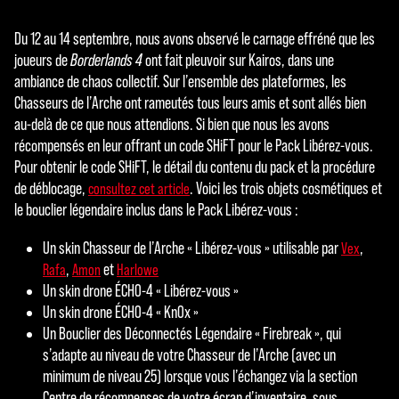
Du 12 au 14 septembre, nous avons observé le carnage effréné que les
joueurs de
Borderlands 4
ont fait pleuvoir sur Kairos, dans une
ambiance de chaos collectif. Sur l’ensemble des plateformes, les
Chasseurs de l’Arche ont rameutés tous leurs amis et sont allés bien
au-delà de ce que nous attendions. Si bien que nous les avons
récompensés en leur offrant un code SHiFT pour le Pack Libérez-vous.
Pour obtenir le code SHiFT, le détail du contenu du pack et la procédure
de déblocage,
. Voici les trois objets cosmétiques et
consultez cet article
le bouclier légendaire inclus dans le Pack Libérez-vous :
Un skin Chasseur de l’Arche « Libérez-vous » utilisable par
,
Vex
,
et
Rafa
Amon
Harlowe
Un skin drone ÉCHO-4 « Libérez-vous »
Un skin drone ÉCHO-4 « Kn0x »
Un Bouclier des Déconnectés Légendaire « Firebreak », qui
s’adapte au niveau de votre Chasseur de l’Arche (avec un
minimum de niveau 25) lorsque vous l’échangez via la section
Centre de récompenses de votre écran d’inventaire, sous