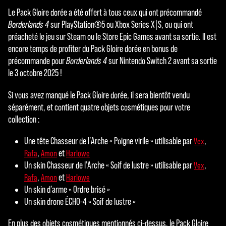
Le Pack Gloire dorée a été offert à tous ceux qui ont précommandé
Borderlands 4
sur PlayStation®5 ou Xbox Series X|S, ou qui ont
préacheté le jeu sur Steam ou le Store Epic Games avant sa sortie. Il est
encore temps de profiter du Pack Gloire dorée en bonus de
précommande pour
Borderlands 4
sur Nintendo Switch 2 avant sa sortie
le 3 octobre 2025 !
Si vous avez manqué le Pack Gloire dorée, il sera bientôt vendu
séparément, et contient quatre objets cosmétiques pour votre
collection :
Une tête Chasseur de l’Arche « Poigne virile » utilisable par
,
Vex
,
et
Rafa
Amon
Harlowe
Un skin Chasseur de l’Arche « Soif de lustre » utilisable par
,
Vex
,
et
Rafa
Amon
Harlowe
Un skin d’arme « Ordre brisé »
Un skin drone ÉCHO-4 « Soif de lustre »
En plus des objets cosmétiques mentionnés ci-dessus, le Pack Gloire